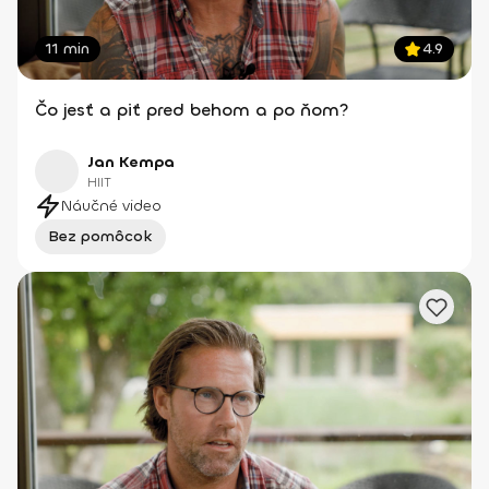
11 min
4.9
Čo jesť a piť pred behom a po ňom?
Jan Kempa
HIIT
Náučné video
Bez pomôcok