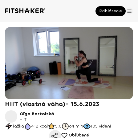
Prihlásenie
HIIT (vlastná váha)- 15.6.2023
Oľga Bartalská
HIIT
Ťažká
412
kcal
5.0
64 min
105
videní
Obľúbené