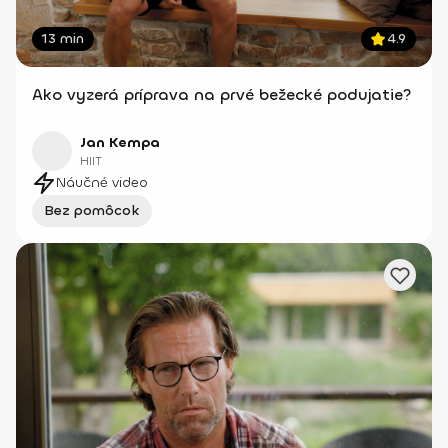
13 min
4.9
Ako vyzerá príprava na prvé bežecké podujatie?
Jan Kempa
HIIT
Náučné video
Bez pomôcok