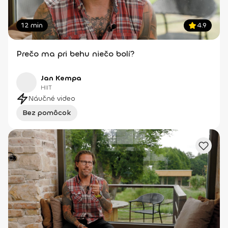
12 min
4.9
Prečo ma pri behu niečo bolí?
Jan Kempa
HIIT
Náučné video
Bez pomôcok