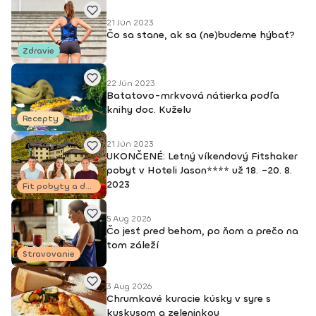
DEEPWORK PORT DE BRAS PILOXING CORE LEVEL 1, 2 FITNESS
TRÉNER 3
21 Jún 2023
Čo sa stane, ak sa (ne)budeme hýbať?
Zdravie
22 Jún 2023
Batatovo-mrkvová nátierka podľa
knihy doc. Kuželu
Recepty
21 Jún 2023
UKONČENÉ: Letný víkendový Fitshaker
pobyt v Hoteli Jason**** už 18. –20. 8.
2023
Fit pobyty a dovolenky
5 Aug 2026
Čo jesť pred behom, po ňom a prečo na
tom záleží
Stravovanie
3 Aug 2026
Chrumkavé kuracie kúsky v syre s
kuskusom a zeleninkou