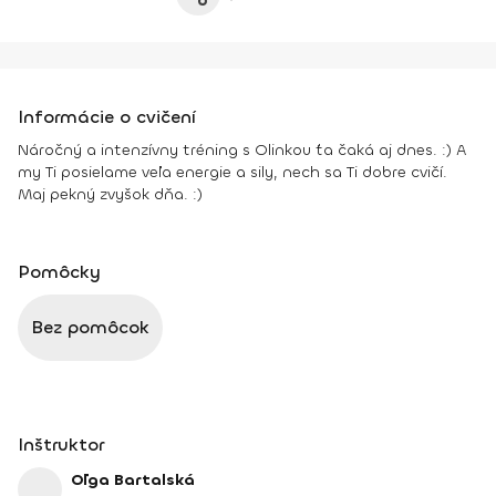
Informácie o cvičení
Náročný a intenzívny tréning s Olinkou ťa čaká aj dnes. :) A
my Ti posielame veľa energie a sily, nech sa Ti dobre cvičí.
Maj pekný zvyšok dňa. :)
Pomôcky
Bez pomôcok
Inštruktor
Oľga Bartalská