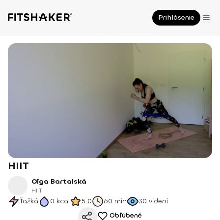
Prihlásenie
HIIT
Oľga Bartalská
HIIT
Ťažká
0
kcal
5.0
60 min
30
videní
Obľúbené