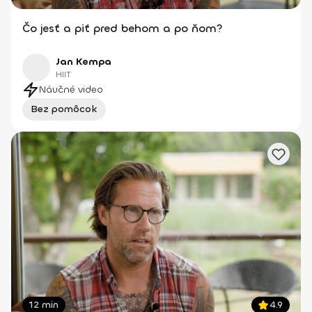
Čo jesť a piť pred behom a po ňom?
Jan Kempa
HIIT
Náučné video
Bez pomôcok
12 min
4.9