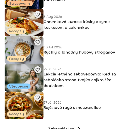
Stravovanie
3 Aug 2026
Chrumkavé kuracie kúsky v syre s
kuskusom a zeleninkou
Recepty
30 Júl 2026
Rýchly a lahodný hubový stroganov
Recepty
29 Júl 2026
Lekcie letného sebavedomia: Keď sa
sebaláska stane tvojím najkrajším
doplnkom
Všeobecné
27 Júl 2026
Rajčinové ragú s mozzarellou
Recepty
Zobraziť viac