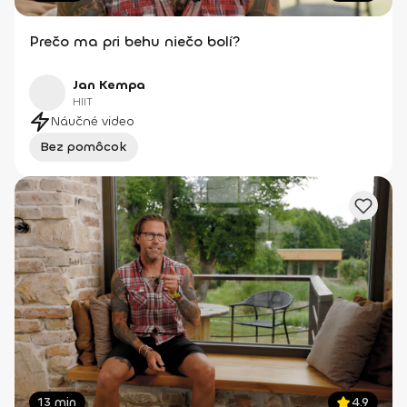
Prečo ma pri behu niečo bolí?
Jan Kempa
HIIT
Náučné video
Bez pomôcok
13 min
4.9