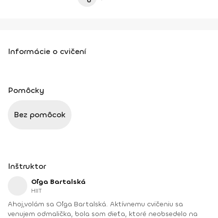
Informácie o cvičení
Pomôcky
Bez pomôcok
Inštruktor
Oľga Bartalská
HIIT
Ahoj,volám sa Oľga Bartalská. Aktívnemu cvičeniu sa
venujem odmalička, bola som dieťa, ktoré neobsedelo na