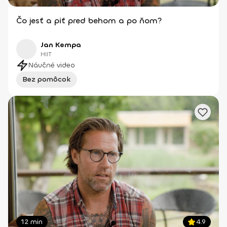
Čo jesť a piť pred behom a po ňom?
Jan Kempa
HIIT
Náučné video
Bez pomôcok
12 min
4.9