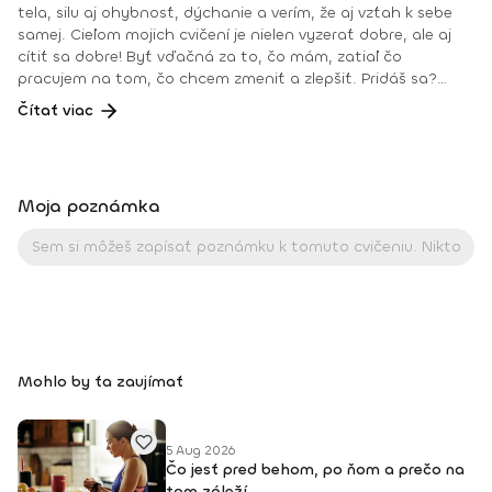
tela, silu aj ohybnosť, dýchanie a verím, že aj vzťah k sebe
samej. Cieľom mojich cvičení je nielen vyzerať dobre, ale aj
cítiť sa dobre! Byť vďačná za to, čo mám, zatiaľ čo
pracujem na tom, čo chcem zmeniť a zlepšiť. Pridáš sa?
Teším sa na teba na online lekciách vo Fitshakeri, aj vo
Čítať viac
Fitshaker podcaste! Taktiež osobne na mojich hodinách v
Bratislave alebo na pobytoch, ktoré organizujem na
Slovensku aj v zahraničí. Môj rozvrh a info o mne nájdeš na
týchto stránkach: FB: www.facebook.com/flowandrea9 IG :
Moja poznámka
@andrea_mindfulflow Dosiahnuté vzdelanie: • Špecializačný
kurz Pilates inštruktor (FACE CZECH academy), Brno, 2013 •
IYN certificate – Mindfulness Yoga Instructor (mesačný
intenzívny výcvik v Španielsku a následné ročné štúdium),
BodhiYoga school, 2016 • Výcvik jogovej terapie pod vedením
M. Ďuriša, Bratislava, júl 2017 • Gravid Yoga špecializácia,
Akadémia Powerjoga Slovensko, Piešťany, 2018 • Inštruktor
Aerobiku, Step aerobiku, Cvičenia s pomôckami (FACE CZECH
Mohlo by ťa zaujímať
academy), Trnava, 2004 • Kurz tanečnej a pohybovej terapie
(OZ Arte
5 Aug 2026
Čo jesť pred behom, po ňom a prečo na
tom záleží