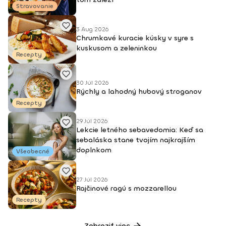
Stravovanie
3 Aug 2026
Chrumkavé kuracie kúsky v syre s
kuskusom a zeleninkou
Recepty
30 Júl 2026
Rýchly a lahodný hubový stroganov
Recepty
29 Júl 2026
Lekcie letného sebavedomia: Keď sa
sebaláska stane tvojím najkrajším
doplnkom
Všeobecné
27 Júl 2026
Rajčinové ragú s mozzarellou
Recepty
Zobraziť viac