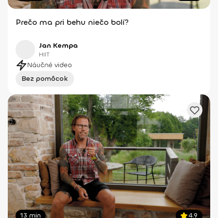
Prečo ma pri behu niečo bolí?
Jan Kempa
HIIT
Náučné video
Bez pomôcok
13 min
4.9