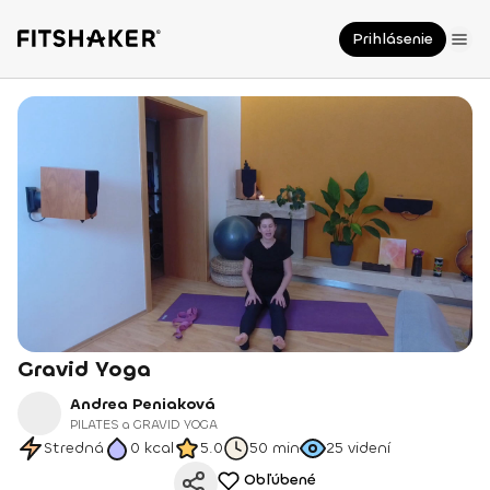
Prihlásenie
Gravid Yoga
Andrea Peniaková
PILATES a GRAVID YOGA
Stredná
0
kcal
5.0
50 min
25
videní
Obľúbené