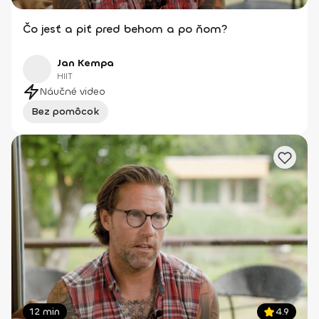
Čo jesť a piť pred behom a po ňom?
Jan Kempa
HIIT
Náučné video
Bez pomôcok
12 min
4.9