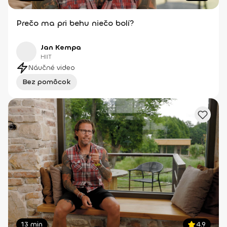
Prečo ma pri behu niečo bolí?
Jan Kempa
HIIT
Náučné video
Bez pomôcok
13 min
4.9