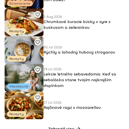
Stravovanie
3 Aug 2026
Chrumkavé kuracie kúsky v syre s
kuskusom a zeleninkou
Recepty
30 Júl 2026
Rýchly a lahodný hubový stroganov
Recepty
29 Júl 2026
Lekcie letného sebavedomia: Keď sa
sebaláska stane tvojím najkrajším
doplnkom
Všeobecné
27 Júl 2026
Rajčinové ragú s mozzarellou
Recepty
Zobraziť viac