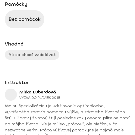
Pomôcky
Bez pomôcok
Vhodné
Ak sa chceš vzdelávať
Inštruktor
Mirka Luberdová
VÝZVA DO PLAVIEK 2018
Mojou špecializáciou je udržiavanie optimálneho,
vyváženého zdravia pomocou výživy a zdravého životného
štýlu. Zdravý životný štýl posledné roky neodmysliteľne patrí
do môjho života. Nie je mi len „prácou“, ale niečím, v čo
nezvratne verím. Práca výživovej poradkyne je najmä moje