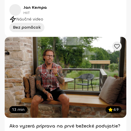
Jan Kempa
HIIT
Náučné video
Bez pomôcok
13 min
4.9
Ako vyzerá príprava na prvé bežecké podujatie?