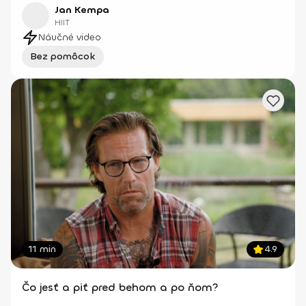
Jan Kempa
HIIT
Náučné video
Bez pomôcok
11 min
4.9
Čo jesť a piť pred behom a po ňom?