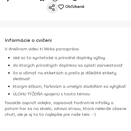
Obľúbené
Informácie o cvičení
V dnešnom videu ti Mirka porozpráva:
aké sú to syntetické a prírodné doplnky výživy
do ktorých prírodných doplnkov sa oplatí zainvestovať
čo si všímať na etiketách a prečo je dôležité etikety
sledovať
ktorým éčkam, farbivám a umelým sladidlám sa vyhýbať
ÚLOHU TÝŽDŇA spojenú s touto témou
Taaakže zapnúť videjko, zapisovať hodnotné infošky a
potom hor sa na skvelú, zdravú stravu, ktorá nielenže úžasne
chutí, ale je aj to to najlepšie pre naše telo :-)