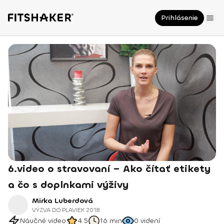
Prihlásenie
6.video o stravovaní – Ako čítať etikety
a čo s doplnkami výživy
Mirka Luberdová
VÝZVA DO PLAVIEK 2018
Náučné video
4.5
16 min
0
videní