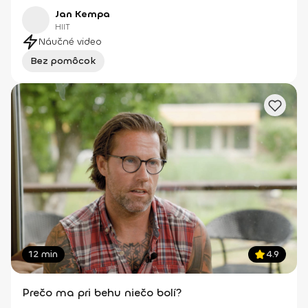
Jan Kempa
HIIT
Náučné video
Bez pomôcok
12 min
4.9
Prečo ma pri behu niečo bolí?