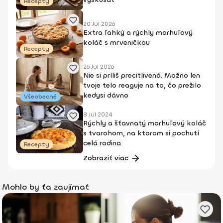
Recepty
20 Júl 2026
Extra ľahký a rýchly marhuľový
koláč s mrveničkou
Recepty
26 Júl 2026
Nie si príliš precitlivená. Možno len
tvoje telo reaguje na to, čo prežilo
kedysi dávno
Všeobecné
8 Júl 2024
Rýchly a šťavnatý marhuľový koláč
s tvarohom, na ktorom si pochutí
celá rodina
Recepty
Zobraziť viac
Mohlo by ťa zaujímať