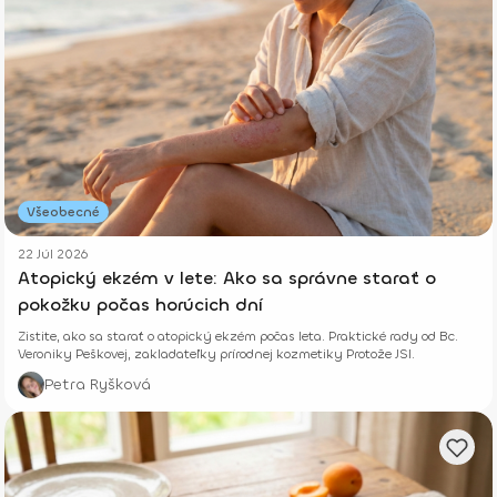
Všeobecné
22 Júl 2026
Atopický ekzém v lete: Ako sa správne starať o
pokožku počas horúcich dní
Zistite, ako sa starať o atopický ekzém počas leta. Praktické rady od Bc.
Veroniky Peškovej, zakladateľky prírodnej kozmetiky Protože JSI.
Petra Ryšková