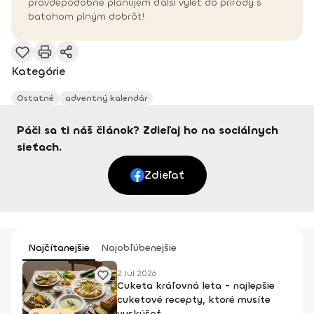
pravdepodobne plánujem ďalší výlet do prírody s
batohom plným dobrôt!
Kategórie
Ostatné
adventný kalendár
Páči sa ti náš článok? Zdieľaj ho na sociálnych
sieťach.
Zdieľať
Najčítanejšie
Najobľúbenejšie
2 Júl 2026
Cuketa kráľovná leta - najlepšie
cuketové recepty, ktoré musíte
vyskúšať