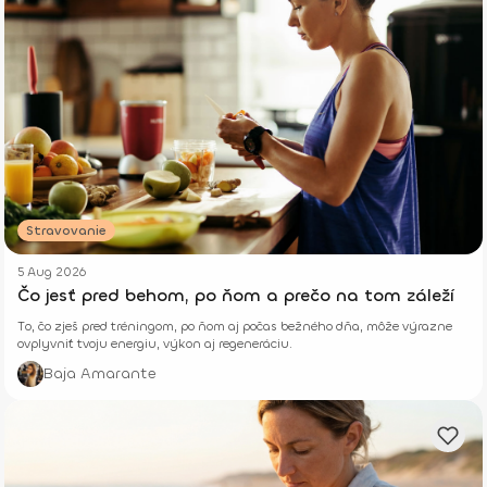
Stravovanie
5 Aug 2026
Čo jesť pred behom, po ňom a prečo na tom záleží
To, čo zješ pred tréningom, po ňom aj počas bežného dňa, môže výrazne
ovplyvniť tvoju energiu, výkon aj regeneráciu.
Baja Amarante