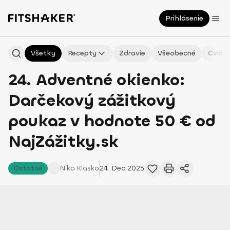
Prihlásenie
Všetky
Recepty
Zdravie
Všeobecné
Cvičen
24. Adventné okienko:
Darčekový zážitkový
poukaz v hodnote 50 € od
NajZážitky.sk
Ostatné
Nika
Klasko
24. Dec 2025