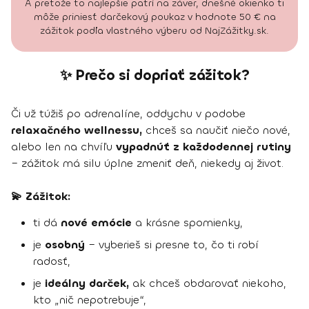
A pretože to najlepšie patrí na záver, dnešné okienko ti
môže priniesť darčekový poukaz v hodnote 50 € na
zážitok podľa vlastného výberu od NajZážitky.sk.
✨ Prečo si dopriať zážitok?
Či už túžiš po adrenalíne, oddychu v podobe
relaxačného wellnessu,
chceš sa naučiť niečo nové,
alebo len na chvíľu
vypadnúť z každodennej rutiny
– zážitok má silu úplne zmeniť deň, niekedy aj život.
💫 Zážitok:
ti dá
nové emócie
a krásne spomienky,
je
osobný
– vyberieš si presne to, čo ti robí
radosť,
je
ideálny darček,
ak chceš obdarovať niekoho,
kto „nič nepotrebuje“,