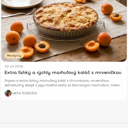
Recepty
20 Júl 2026
Extra ľahký a rýchly marhuľový koláč s mrveničkou
Priprav si extra ľahký marhuľový koláč s chrumkavou mrveničkou.
Jednoduchý recept z jogurtového cesta so šťavnatými marhuľami, hotový
z pár surovín.
Iveta Kašická