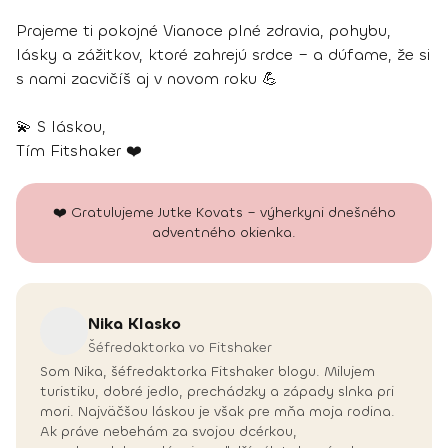
Prajeme ti pokojné Vianoce plné zdravia, pohybu,
lásky a zážitkov, ktoré zahrejú srdce – a dúfame, že si
s nami zacvičíš aj v novom roku 💪
💫 S láskou,
Tím Fitshaker ❤️
❤️ Gratulujeme Jutke Kovats – výherkyni dnešného
adventného okienka.
Nika
Klasko
Šéfredaktorka vo Fitshaker
Som Nika, šéfredaktorka Fitshaker blogu. Milujem
turistiku, dobré jedlo, prechádzky a západy slnka pri
mori. Najväčšou láskou je však pre mňa moja rodina.
Ak práve nebehám za svojou dcérkou,