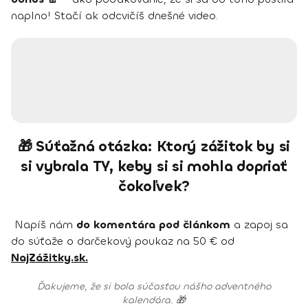
naplno! Stačí ak odcvičíš dnešné video.
🎁 Súťažná otázka: Ktorý zážitok by si
si vybrala TY, keby si si mohla dopriať
čokoľvek?
Napíš nám
do komentára pod článkom
a zapoj sa
do súťaže o darčekový poukaz na 50 € od
NajZážitky.sk.
Ďakujeme, že si bola súčasťou nášho adventného
kalendára. 🎁