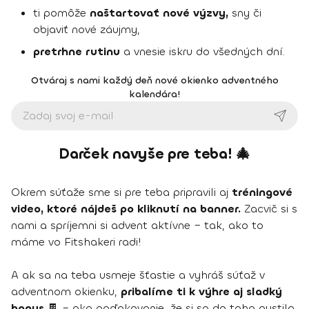
ti pomôže
naštartovať nové výzvy,
sny či
objaviť nové záujmy,
pretrhne rutinu
a vnesie iskru do všedných dní.
Otváraj s nami každý deň nové okienko adventného
kalendára!
Darček navyše pre teba! 🎄
Okrem súťaže sme si pre teba pripravili aj
tréningové
video, ktoré nájdeš po kliknutí na banner.
Zacvič si s
nami a spríjemni si advent aktívne – tak, ako to
máme vo Fitshakeri radi!
A ak sa na teba usmeje šťastie a vyhráš súťaž v
adventnom okienku,
pribalíme ti k výhre aj sladký
bonus
🍫 – ako poďakovanie, že si sa do toho pustila