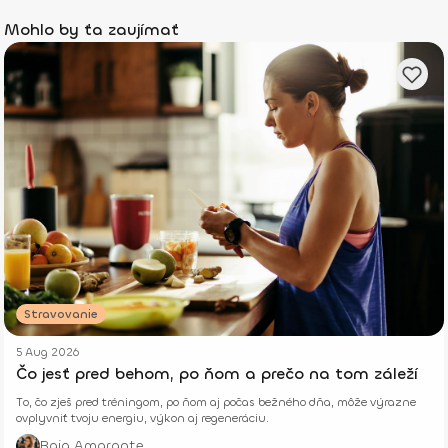
Mohlo by ťa zaujímať
Stravovanie
5 Aug 2026
Čo jesť pred behom, po ňom a prečo na tom záleží
To, čo zješ pred tréningom, po ňom aj počas bežného dňa, môže výrazne
ovplyvniť tvoju energiu, výkon aj regeneráciu.
Baja Amarante