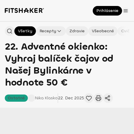
Prihlásenie
Všetky
Recepty
Zdravie
Všeobecné
Cvičen
22. Adventné okienko:
Vyhraj balíček čajov od
Našej Bylinkárne v
hodnote 50 €
Ostatné
Nika
Klasko
22. Dec 2025