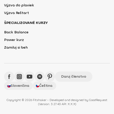
Výzva do plaviek
Výzva Reštart
ŠPECIALIZOVANÉ KURZY
Back Balance
Power kurz
Zamiluj si beh
Daruj členstvo
Slovenčina
Čeština
Copyright © 2026 Fitshaker - Developed and designed by
GoodRequest
(
Version: 3.27.43 API: X.X.X
)