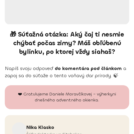
🎁 Súťažná otázka: Aký čaj ti nesmie
chýbať počas zimy? Máš obľúbenú
bylinku, po ktorej vždy siahaš?
Napíš svoju odpoveď
do komentára pod článkom
a
zapoj sa do súťaže o tento voňavý dar prírody. 🍃
❤️ Gratulujeme Daniele Moravčíkovej – výherkyni
dnešného adventného okienka.
Nika
Klasko