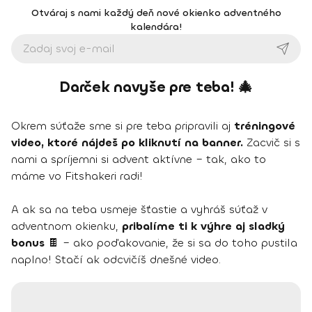
Otváraj s nami každý deň nové okienko adventného
kalendára!
Darček navyše pre teba! 🎄
Okrem súťaže sme si pre teba pripravili aj
tréningové
video, ktoré nájdeš po kliknutí na banner.
Zacvič si s
nami a spríjemni si advent aktívne – tak, ako to
máme vo Fitshakeri radi!
A ak sa na teba usmeje šťastie a vyhráš súťaž v
adventnom okienku,
pribalíme ti k výhre aj sladký
bonus
🍫 – ako poďakovanie, že si sa do toho pustila
naplno! Stačí ak odcvičíš dnešné video.