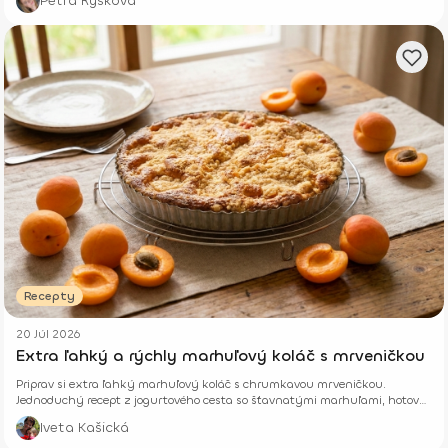
Petra Ryšková
Recepty
20 Júl 2026
Extra ľahký a rýchly marhuľový koláč s mrveničkou
Priprav si extra ľahký marhuľový koláč s chrumkavou mrveničkou.
Jednoduchý recept z jogurtového cesta so šťavnatými marhuľami, hotový
z pár surovín.
Iveta Kašická