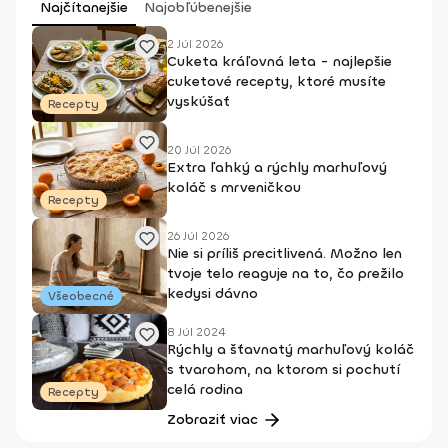
Najčítanejšie
Najobľúbenejšie
2 Júl 2026
Cuketa kráľovná leta - najlepšie
cuketové recepty, ktoré musíte
vyskúšať
Recepty
20 Júl 2026
Extra ľahký a rýchly marhuľový
koláč s mrveničkou
Recepty
26 Júl 2026
Nie si príliš precitlivená. Možno len
tvoje telo reaguje na to, čo prežilo
kedysi dávno
Všeobecné
8 Júl 2024
Rýchly a šťavnatý marhuľový koláč
s tvarohom, na ktorom si pochutí
celá rodina
Recepty
Zobraziť viac