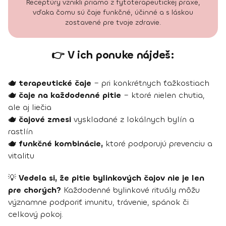
Receptúry vznikli priamo z fytoterapeutickej praxe,
vďaka čomu sú čaje funkčné, účinné a s láskou
zostavené pre tvoje zdravie.
👉 V ich ponuke nájdeš:
🫖 terapeutické čaje
– pri konkrétnych ťažkostiach
🫖 čaje na každodenné pitie
– ktoré nielen chutia,
ale aj liečia
🫖 čajové zmesi
vyskladané z lokálnych bylín a
rastlín
🫖 funkčné kombinácie,
ktoré podporujú prevenciu a
vitalitu
💡
Vedela si, že pitie bylinkových čajov nie je len
pre chorých?
Každodenné bylinkové rituály môžu
významne podporiť imunitu, trávenie, spánok či
celkový pokoj.