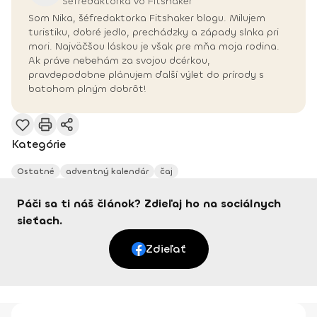
Šéfredaktorka vo Fitshaker
Som Nika, šéfredaktorka Fitshaker blogu. Milujem
turistiku, dobré jedlo, prechádzky a západy slnka pri
mori. Najväčšou láskou je však pre mňa moja rodina.
Ak práve nebehám za svojou dcérkou,
pravdepodobne plánujem ďalší výlet do prírody s
batohom plným dobrôt!
Kategórie
Ostatné
adventný kalendár
čaj
Páči sa ti náš článok? Zdieľaj ho na sociálnych
sieťach.
Zdieľať