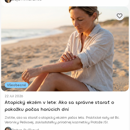
Všeobecné
22 Júl 2026
Atopický ekzém v lete: Ako sa správne starať o
pokožku počas horúcich dní
Zistite, ako sa starať o atopický ekzém počas leta. Praktické rady od Bc.
Veroniky Peškovej, zakladateľky prírodnej kozmetiky Protože JSI.