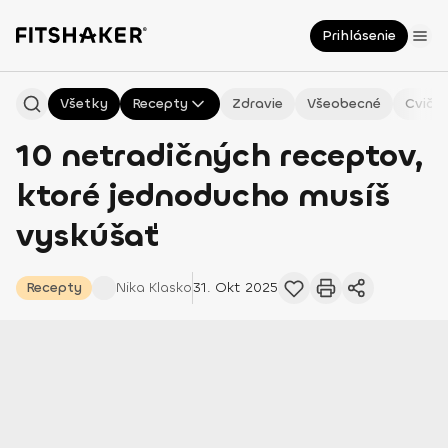
Prihlásenie
Všetky
Recepty
Zdravie
Všeobecné
Cvičen
10 netradičných receptov,
ktoré jednoducho musíš
vyskúšať
Recepty
Nika
Klasko
31. Okt 2025