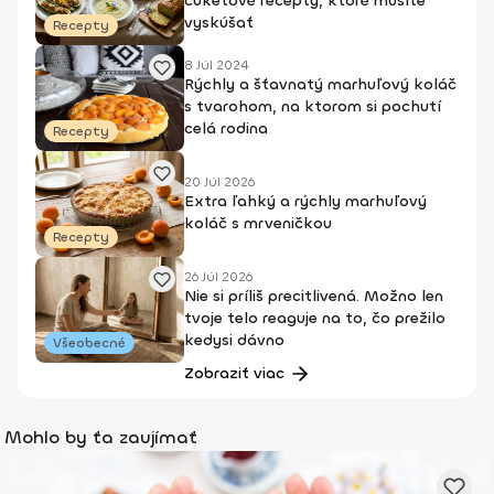
cuketové recepty, ktoré musíte
vyskúšať
Recepty
8 Júl 2024
Rýchly a šťavnatý marhuľový koláč
s tvarohom, na ktorom si pochutí
celá rodina
Recepty
20 Júl 2026
Extra ľahký a rýchly marhuľový
koláč s mrveničkou
Recepty
26 Júl 2026
Nie si príliš precitlivená. Možno len
tvoje telo reaguje na to, čo prežilo
kedysi dávno
Všeobecné
Zobraziť viac
Mohlo by ťa zaujímať