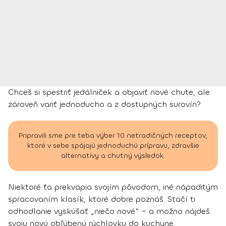
Chceš si spestriť jedálniček a objaviť nové chute, ale
zároveň variť jednoducho a z dostupných surovín?
Pripravili sme pre teba výber 10 netradičných receptov,
ktoré v sebe spájajú jednoduchú prípravu, zdravšie
alternatívy a chutný výsledok.
Niektoré ťa prekvapia svojím pôvodom, iné nápaditým
spracovaním klasík, ktoré dobre poznáš. Stačí ti
odhodlanie vyskúšať „niečo nové“ – a možno nájdeš
svoju novú obľúbenú rýchlovku do kuchyne.