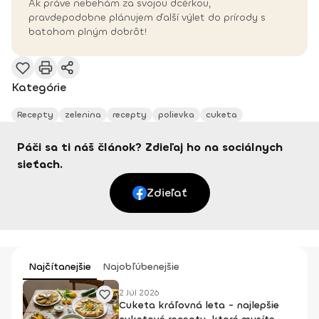
Ak práve nebehám za svojou dcérkou,
pravdepodobne plánujem ďalší výlet do prírody s
batohom plným dobrôt!
Kategórie
Recepty
zelenina
recepty
polievka
cuketa
Páči sa ti náš článok? Zdieľaj ho na sociálnych
sieťach.
Zdieľať
Najčítanejšie
Najobľúbenejšie
2 Júl 2026
Cuketa kráľovná leta - najlepšie