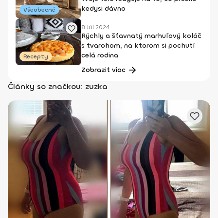
kedysi dávno
Všeobecné
8 Júl 2024
Rýchly a šťavnatý marhuľový koláč
s tvarohom, na ktorom si pochutí
celá rodina
Recepty
Zobraziť viac
Články so značkou: zuzka