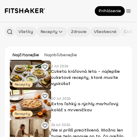
Prihlásenie
Všetky
Recepty
Zdravie
Všeobecné
Cvičen
Najčítanejšie
Najobľúbenejšie
2 Júl 2026
Cuketa kráľovná leta - najlepšie
cuketové recepty, ktoré musíte
vyskúšať
Recepty
20 Júl 2026
Extra ľahký a rýchly marhuľový
koláč s mrveničkou
Recepty
26 Júl 2026
Nie si príliš precitlivená. Možno len
tvoje telo reaguje na to, čo prežilo