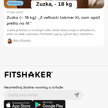
Premeny
17 Nov 2020
Zuzka (- 18 kg): „Z veľkosti takmer XL som opäť
prešla na M.“
Zuzka je ďalšou z mnohých žien, ktoré vďaka svojmu odhodlaniu,
práci na sebe s pomocou Fitshaker výzvy vyhrali boj s nadváhou.
Nika Klasko
Nezmeškaj žiadne novinky a súťaže