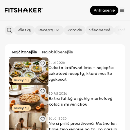
Prihlásenie
Všetky
Recepty
Zdravie
Všeobecné
Cvičen
Najčítanejšie
Najobľúbenejšie
2 Júl 2026
Cuketa kráľovná leta - najlepšie
cuketové recepty, ktoré musíte
vyskúšať
Recepty
20 Júl 2026
Extra ľahký a rýchly marhuľový
koláč s mrveničkou
Recepty
26 Júl 2026
Nie si príliš precitlivená. Možno len
tvoje telo reaguje na to, čo prežilo