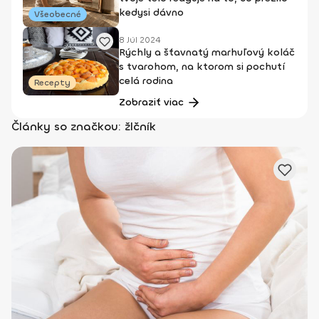
kedysi dávno
Všeobecné
8 Júl 2024
Rýchly a šťavnatý marhuľový koláč
s tvarohom, na ktorom si pochutí
celá rodina
Recepty
Zobraziť viac
Články so značkou: žlčník