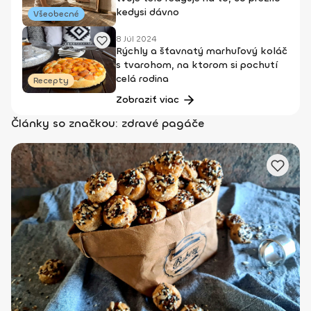
kedysi dávno
Všeobecné
8 Júl 2024
Rýchly a šťavnatý marhuľový koláč
s tvarohom, na ktorom si pochutí
celá rodina
Recepty
Zobraziť viac
Články so značkou: zdravé pagáče