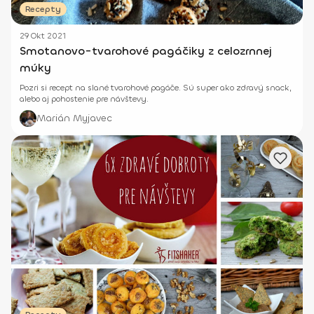
Recepty
29 Okt 2021
Smotanovo-tvarohové pagáčiky z celozrnnej
múky
Pozri si recept na slané tvarohové pagáče. Sú super ako zdravý snack,
alebo aj pohostenie pre návštevy.
Marián Myjavec