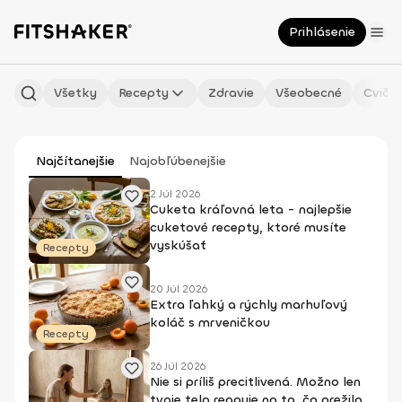
Prihlásenie
Všetky
Recepty
Zdravie
Všeobecné
Cvičen
Najčítanejšie
Najobľúbenejšie
2 Júl 2026
Cuketa kráľovná leta - najlepšie
cuketové recepty, ktoré musíte
vyskúšať
Recepty
20 Júl 2026
Extra ľahký a rýchly marhuľový
koláč s mrveničkou
Recepty
26 Júl 2026
Nie si príliš precitlivená. Možno len
tvoje telo reaguje na to, čo prežilo