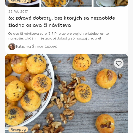
Recepty
22 Feb 2017
6x zdravé dobroty, bez ktorých sa nezaobíde
žiadna oslava či návšteva
Oslava či návšteva sa blíži? Priprav pre svojich priateľov len to
najlepšie. Ukáž im, že zdravé dobroty sú naozaj chutné!
Tatiana Šimončičová
Recepty