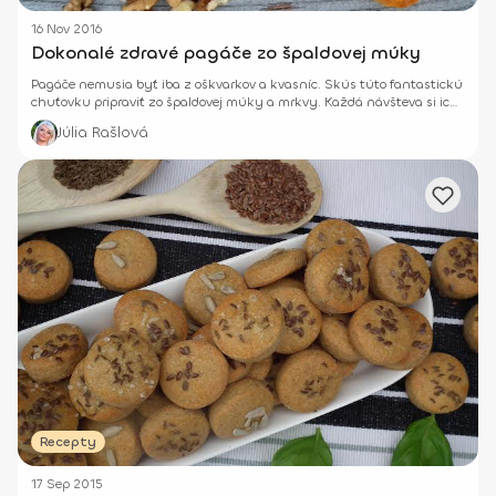
16 Nov 2016
Dokonalé zdravé pagáče zo špaldovej múky
Pagáče nemusia byť iba z oškvarkov a kvasníc. Skús túto fantastickú
chuťovku pripraviť zo špaldovej múky a mrkvy. Každá návšteva si ich
obľúbi.
Júlia Rašlová
Recepty
17 Sep 2015