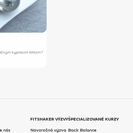
točným kypriacim látkam?
FITSHAKER VÝZVY
ŠPECIALIZOVANÉ KURZY
e nás
Novoročná výzva
Back Balance