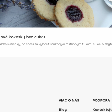
vé kokosky bez cukru
 alebo sušienky, no chceš sa vyhnúť stuženým rastlinným tukom, cukru a zby
VIAC O NÁS
PODPORA
Blog
Kontaktujt