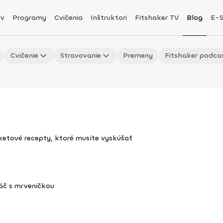
v
Programy
Cvičenia
Inštruktori
Fitshaker TV
Blog
E-
Cvičenie
Stravovanie
Premeny
Fitshaker podca
uketové recepty, ktoré musíte vyskúšať
áč s mrveničkou