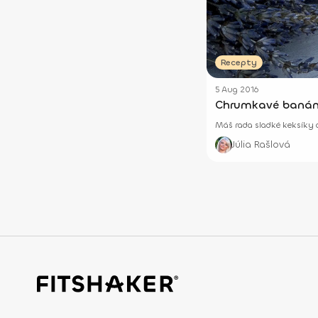
Recepty
5 Aug 2016
Chrumkavé banáno
Máš rada sladké keksíky
Júlia Rašlová