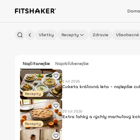
Domo
Všetky
Recepty
Zdravie
Všeobecné
Najčítanejšie
Najobľúbenejšie
2 Júl 2026
Cuketa kráľovná leta - najlepšie c
Recepty
20 Júl 2026
Extra ľahký a rýchly marhuľový kol
Recepty