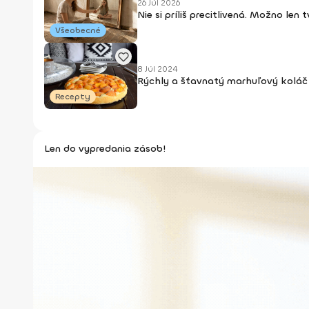
26 Júl 2026
Nie si príliš precitlivená. Možno len
Všeobecné
8 Júl 2024
Rýchly a šťavnatý marhuľový koláč 
Recepty
Len do vypredania zásob!