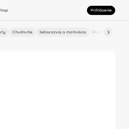
Shop
Prihlásenie
sty
Chudnutie
Sebarozvoj a motivácia
Pre fitmaminky