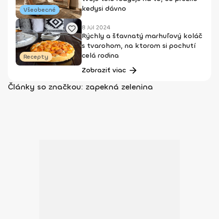
kedysi dávno
Všeobecné
8 Júl 2024
Rýchly a šťavnatý marhuľový koláč
s tvarohom, na ktorom si pochutí
celá rodina
Recepty
Zobraziť viac
Články so značkou: zapekná zelenina