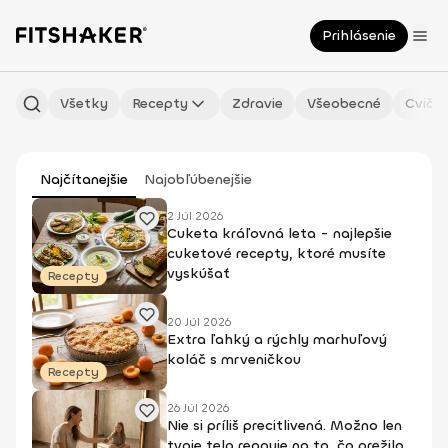
Prihlásenie
Všetky
Recepty
Zdravie
Všeobecné
Cvičen
Najčítanejšie
Najobľúbenejšie
2 Júl 2026
Cuketa kráľovná leta - najlepšie
cuketové recepty, ktoré musíte
vyskúšať
Recepty
20 Júl 2026
Extra ľahký a rýchly marhuľový
koláč s mrveničkou
Recepty
26 Júl 2026
Nie si príliš precitlivená. Možno len
tvoje telo reaguje na to, čo prežilo