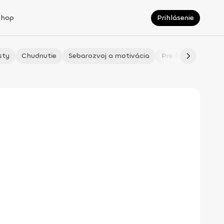
Shop
Prihlásenie
sty
Chudnutie
Sebarozvoj a motivácia
Pre fitmaminky