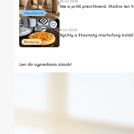
26 Júl 2026
Nie si príliš precitlivená. Možno len
Všeobecné
8 Júl 2024
Rýchly a šťavnatý marhuľový koláč 
Recepty
Len do vypredania zásob!