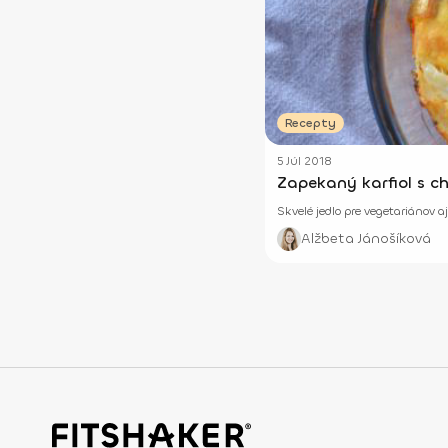
Recepty
5 Júl 2018
Zapekaný karfiol s c
Skvelé jedlo pre vegetariánov 
Alžbeta Jánošíková