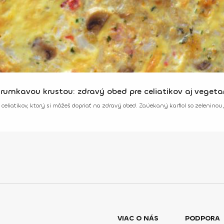
hrumkavou krustou: zdravý obed pre celiatikov aj vegeta
aj celiatikov, ktorý si môžeš dopriať na zdravý obed. Zaúekaný karfiol so zelenin
VIAC O NÁS
PODPORA