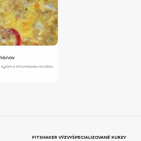
riánov
ou, syrom a chrumkavou krustou.
FITSHAKER VÝZVY
ŠPECIALIZOVANÉ KURZY