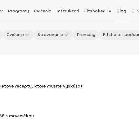
v
Programy
Cvičenia
Inštruktori
Fitshaker TV
Blog
E-
Cvičenie
Stravovanie
Premeny
Fitshaker podca
uketové recepty, ktoré musíte vyskúšať
áč s mrveničkou