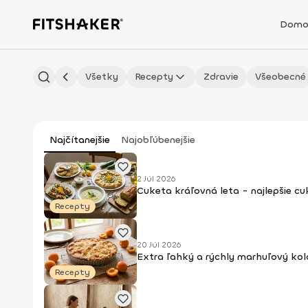
Domo
Všetky
Recepty
Zdravie
Všeobecné
Najčítanejšie
Najobľúbenejšie
2 Júl 2026
Cuketa kráľovná leta - najlepšie c
Recepty
20 Júl 2026
Extra ľahký a rýchly marhuľový kol
Recepty