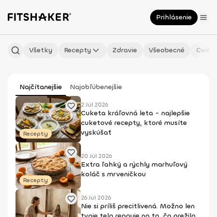
Prihlásenie
Všetky
Recepty
Zdravie
Všeobecné
Cvičen
Najčítanejšie
Najobľúbenejšie
2 Júl 2026
Cuketa kráľovná leta - najlepšie
cuketové recepty, ktoré musíte
vyskúšať
Recepty
20 Júl 2026
Extra ľahký a rýchly marhuľový
koláč s mrveničkou
Recepty
26 Júl 2026
Nie si príliš precitlivená. Možno len
tvoje telo reaguje na to, čo prežilo