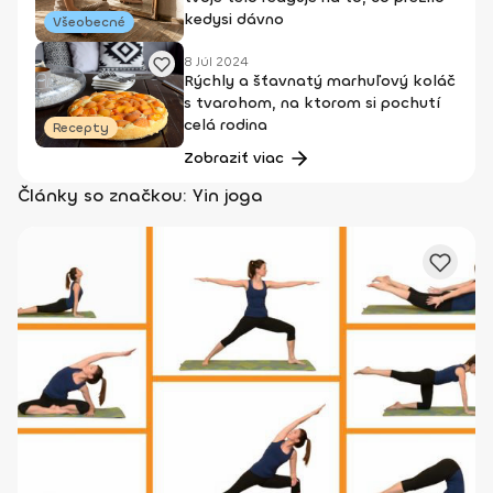
kedysi dávno
Všeobecné
8 Júl 2024
Rýchly a šťavnatý marhuľový koláč
s tvarohom, na ktorom si pochutí
celá rodina
Recepty
Zobraziť viac
Články so značkou: Yin joga