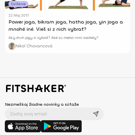
Cvičenie
22 Máj 2017
Power joga, bikram joga, hatha joga, yin joga a
mnohé iné. Vieš si z nich vybrať?
Aký druh jogy si vybrať? Aké sú medzi nimi rozdiely?
Nikol Chovancová
Nezmeškaj žiadne novinky a súťaže