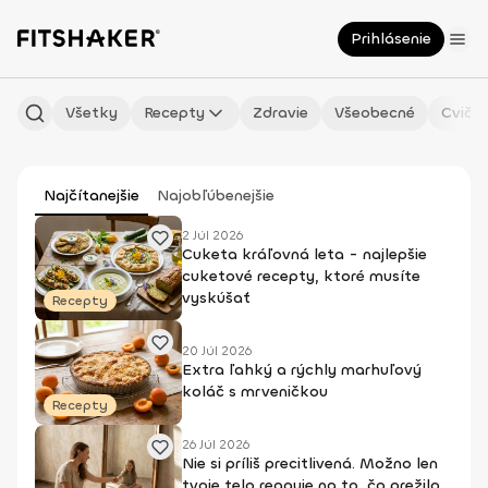
Prihlásenie
Všetky
Recepty
Zdravie
Všeobecné
Cvičen
Najčítanejšie
Najobľúbenejšie
2 Júl 2026
Cuketa kráľovná leta - najlepšie
cuketové recepty, ktoré musíte
vyskúšať
Recepty
20 Júl 2026
Extra ľahký a rýchly marhuľový
koláč s mrveničkou
Recepty
26 Júl 2026
Nie si príliš precitlivená. Možno len
tvoje telo reaguje na to, čo prežilo