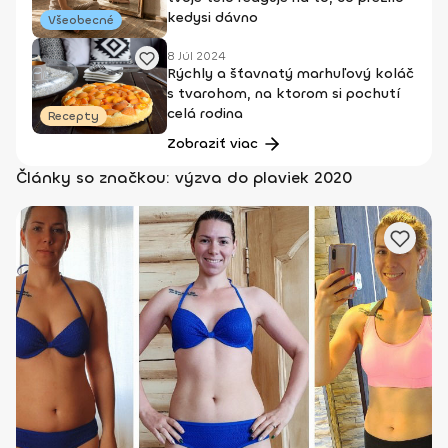
kedysi dávno
Všeobecné
8 Júl 2024
Rýchly a šťavnatý marhuľový koláč
s tvarohom, na ktorom si pochutí
celá rodina
Recepty
Zobraziť viac
Články so značkou: výzva do plaviek 2020