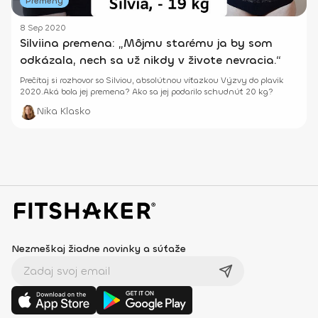
Premeny
8 Sep 2020
Silviina premena: „Môjmu starému ja by som
odkázala, nech sa už nikdy v živote nevracia.“
Prečítaj si rozhovor so Silviou, absolútnou víťazkou Výzvy do plavik
2020.Aká bola jej premena? Ako sa jej podarilo schudnúť 20 kg?
Nika Klasko
Nezmeškaj žiadne novinky a súťaže