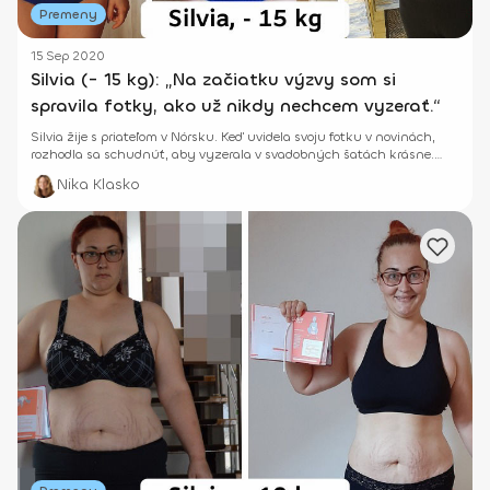
Premeny
15 Sep 2020
Silvia (- 15 kg): „Na začiatku výzvy som si
spravila fotky, ako už nikdy nechcem vyzerať.“
Silvia žije s priateľom v Nórsku. Keď uvidela svoju fotku v novinách,
rozhodla sa schudnúť, aby vyzerala v svadobných šatách krásne.
Ako sa jej darilo?
Nika Klasko