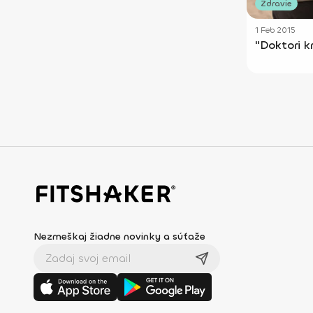
Zdravie
1 Feb 2015
"Doktori k
Nezmeškaj žiadne novinky a súťaže