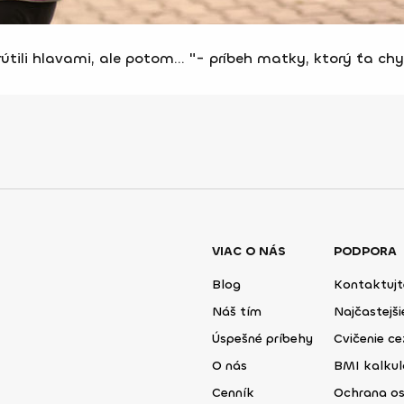
rútili hlavami, ale potom... "- príbeh matky, ktorý ťa chy
VIAC O NÁS
PODPORA
Blog
Kontaktujt
Náš tím
Najčastejš
Úspešné príbehy
Cvičenie ce
O nás
BMI kalku
Cenník
Ochrana o