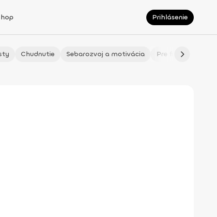
Shop
Prihlásenie
sty
Chudnutie
Sebarozvoj a motivácia
Pre fitmaminky