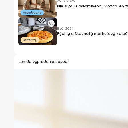
26 Júl 2026
Nie si príliš precitlivená. Možno len
Všeobecné
8 Júl 2024
Rýchly a šťavnatý marhuľový koláč 
Recepty
Len do vypredania zásob!