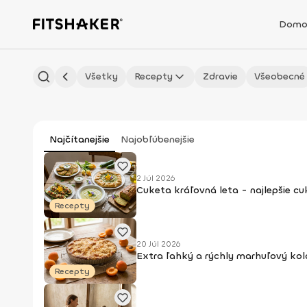
Domo
Všetky
Recepty
Zdravie
Všeobecné
Najčítanejšie
Najobľúbenejšie
2 Júl 2026
Cuketa kráľovná leta - najlepšie c
Recepty
20 Júl 2026
Extra ľahký a rýchly marhuľový kol
Recepty