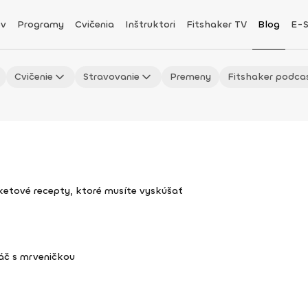
v
Programy
Cvičenia
Inštruktori
Fitshaker TV
Blog
E-
Cvičenie
Stravovanie
Premeny
Fitshaker podca
uketové recepty, ktoré musíte vyskúšať
áč s mrveničkou