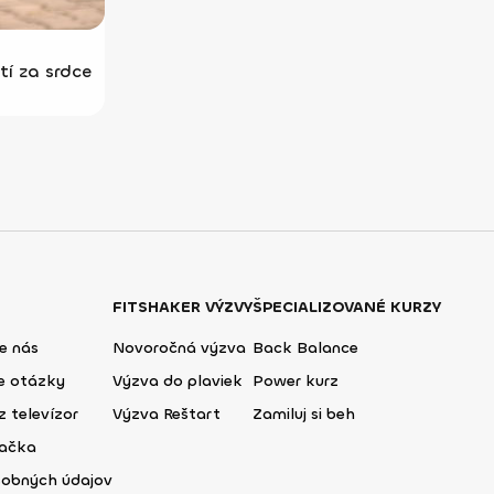
tí za srdce
FITSHAKER VÝZVY
ŠPECIALIZOVANÉ KURZY
e nás
Novoročná výzva
Back Balance
ie otázky
Výzva do plaviek
Power kurz
z televízor
Výzva Reštart
Zamiluj si beh
lačka
sobných údajov