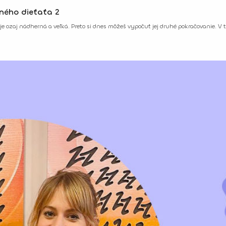
ného dieťaťa 2
 ozaj nádherná a veľká. Preto si dnes môžeš vypočuť jej druhé pokračovanie. V t