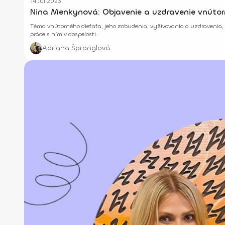
14 Júl 2023
Nina Menkynová: Objavenie a uzdravenie vnútor
Téma vnútorného dieťaťa, jeho zobudenia, vyživovania a uzdravenia, je
práce s ním v dospelosti.
Adriana Špronglová