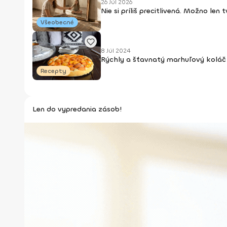
26 Júl 2026
Nie si príliš precitlivená. Možno len
Všeobecné
8 Júl 2024
Rýchly a šťavnatý marhuľový koláč 
Recepty
Len do vypredania zásob!