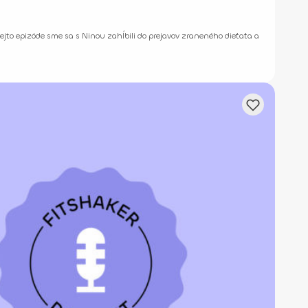
ejto epizóde sme sa s Ninou zahĺbili do prejavov zraneného dieťaťa a