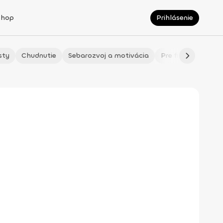
Shop
Prihlásenie
sty
Chudnutie
Sebarozvoj a motivácia
Pre fitmaminky