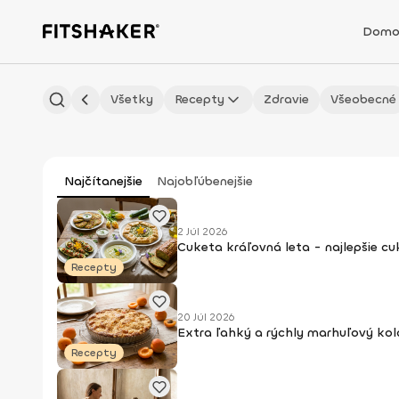
Domo
Všetky
Recepty
Zdravie
Všeobecné
Najčítanejšie
Najobľúbenejšie
2 Júl 2026
Cuketa kráľovná leta - najlepšie c
Recepty
20 Júl 2026
Extra ľahký a rýchly marhuľový kol
Recepty