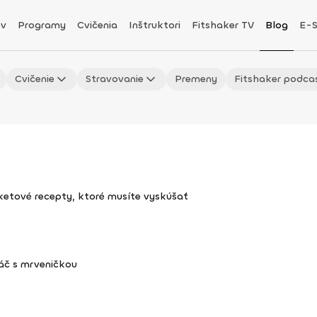
v
Programy
Cvičenia
Inštruktori
Fitshaker TV
Blog
E-
Cvičenie
Stravovanie
Premeny
Fitshaker podca
uketové recepty, ktoré musíte vyskúšať
áč s mrveničkou