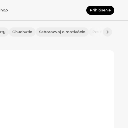
Shop
Prihlásenie
sty
Chudnutie
Sebarozvoj a motivácia
Pre fitmaminky