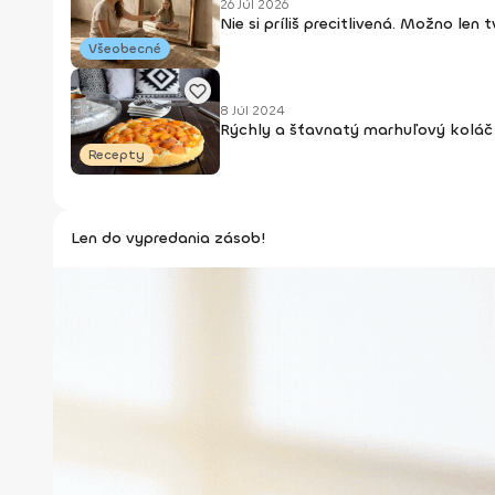
26 Júl 2026
Nie si príliš precitlivená. Možno len
Všeobecné
8 Júl 2024
Rýchly a šťavnatý marhuľový koláč 
Recepty
Len do vypredania zásob!