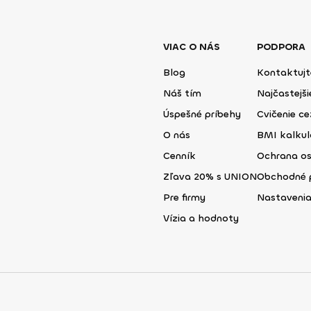
VIAC O NÁS
PODPORA
Blog
Kontaktujt
Náš tím
Najčastejš
Úspešné príbehy
Cvičenie ce
O nás
BMI kalku
Cenník
Ochrana o
Zľava 20% s UNION
Obchodné 
Pre firmy
Nastavenia
Vízia a hodnoty