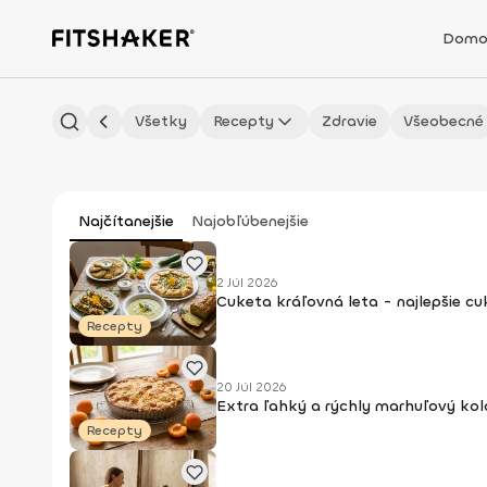
Domo
Všetky
Recepty
Zdravie
Všeobecné
Najčítanejšie
Najobľúbenejšie
2 Júl 2026
Cuketa kráľovná leta - najlepšie c
Recepty
20 Júl 2026
Extra ľahký a rýchly marhuľový kol
Recepty