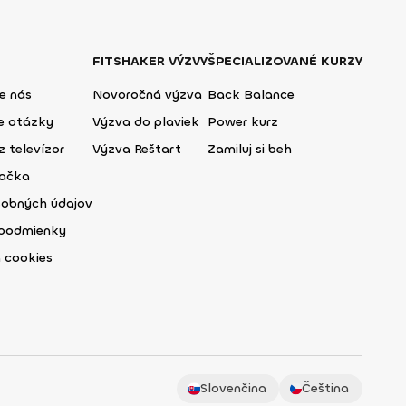
FITSHAKER VÝZVY
ŠPECIALIZOVANÉ KURZY
e nás
Novoročná výzva
Back Balance
ie otázky
Výzva do plaviek
Power kurz
z televízor
Výzva Reštart
Zamiluj si beh
lačka
sobných údajov
podmienky
 cookies
Slovenčina
Čeština