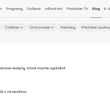
v
Programy
Cvičenia
Inštruktori
Fitshaker TV
Blog
E-
Cvičenie
Stravovanie
Premeny
Fitshaker podca
uketové recepty, ktoré musíte vyskúšať
áč s mrveničkou