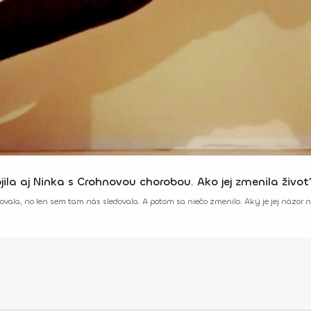
ila aj Ninka s Crohnovou chorobou. Ako jej zmenila život
vala, no len sem tam nás sledovala. A potom sa niečo zmenilo. Aký je jej názor 