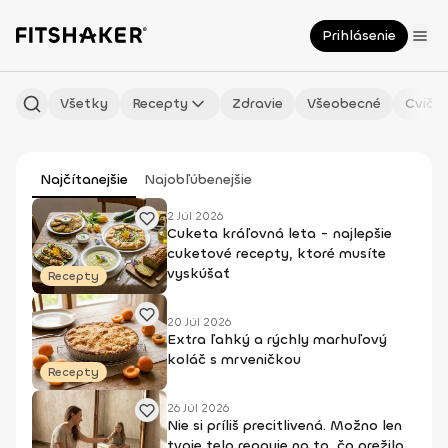
Prihlásenie
Všetky
Recepty
Zdravie
Všeobecné
Cvičen
Najčítanejšie
Najobľúbenejšie
2 Júl 2026
Cuketa kráľovná leta - najlepšie
cuketové recepty, ktoré musíte
vyskúšať
Recepty
20 Júl 2026
Extra ľahký a rýchly marhuľový
koláč s mrveničkou
Recepty
26 Júl 2026
Nie si príliš precitlivená. Možno len
tvoje telo reaguje na to, čo prežilo