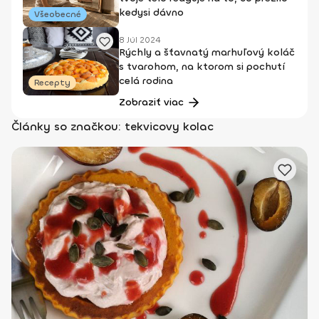
kedysi dávno
Všeobecné
8 Júl 2024
Rýchly a šťavnatý marhuľový koláč
s tvarohom, na ktorom si pochutí
celá rodina
Recepty
Zobraziť viac
Články so značkou: tekvicovy kolac