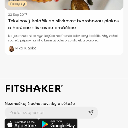
Recepty
22 Sep 2017
Tekvicový koláčik so slivkovo-tvarohovou plnkou
a horúcou slivkovou omáčkou
Na jesenné dni sa vynikajúco hodí tento tekvicový koláčik. Aby nebol
suchý, priprav na ňho krém aj polevu zo sliviek a tvarohu.
Nika Klasko
Nezmeškaj žiadne novinky a súťaže