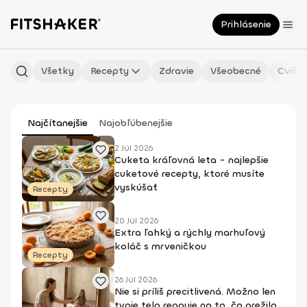
Prihlásenie
Všetky
Recepty
Zdravie
Všeobecné
Cvičen
Najčítanejšie
Najobľúbenejšie
2 Júl 2026
Cuketa kráľovná leta - najlepšie
cuketové recepty, ktoré musíte
vyskúšať
Recepty
20 Júl 2026
Extra ľahký a rýchly marhuľový
koláč s mrveničkou
Recepty
26 Júl 2026
Nie si príliš precitlivená. Možno len
tvoje telo reaguje na to, čo prežilo