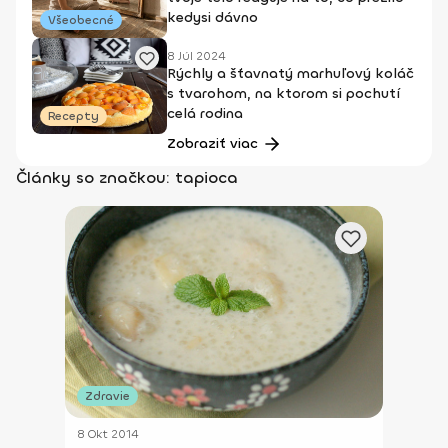
kedysi dávno
Všeobecné
8 Júl 2024
Rýchly a šťavnatý marhuľový koláč
s tvarohom, na ktorom si pochutí
celá rodina
Recepty
Zobraziť viac
Články so značkou: tapioca
Zdravie
8 Okt 2014