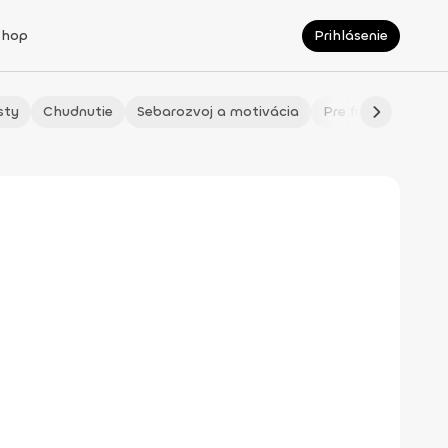
Shop
Prihlásenie
sty
Chudnutie
Sebarozvoj a motivácia
Pre fitmaminky