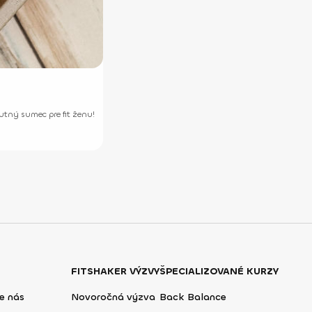
utný sumec pre fit ženu!
FITSHAKER VÝZVY
ŠPECIALIZOVANÉ KURZY
e nás
Novoročná výzva
Back Balance