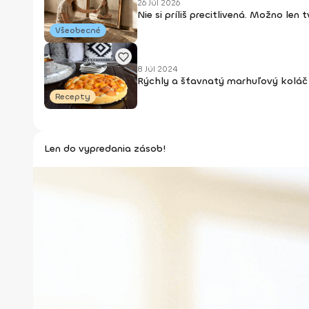
26 Júl 2026
Nie si príliš precitlivená. Možno len
Všeobecné
8 Júl 2024
Rýchly a šťavnatý marhuľový koláč 
Recepty
Len do vypredania zásob!