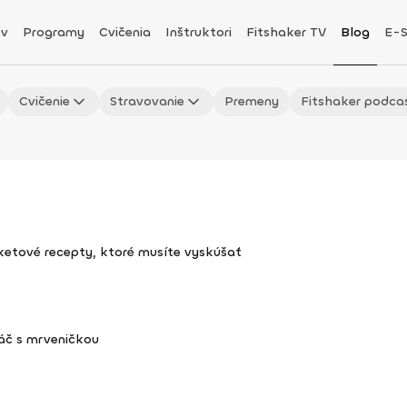
v
Programy
Cvičenia
Inštruktori
Fitshaker TV
Blog
E-
Cvičenie
Stravovanie
Premeny
Fitshaker podca
uketové recepty, ktoré musíte vyskúšať
áč s mrveničkou