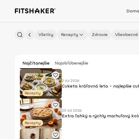
Domo
Všetky
Recepty
Zdravie
Všeobecné
Najčítanejšie
Najobľúbenejšie
2 Júl 2026
Cuketa kráľovná leta - najlepšie c
Recepty
20 Júl 2026
Extra ľahký a rýchly marhuľový kol
Recepty