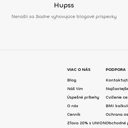
Hupss
Nenašli sa žiadne vyhovujúce blogové príspevky
VIAC O NÁS
PODPORA
Blog
Kontaktujt
Náš tím
Najčastejš
Úspešné príbehy
Cvičenie ce
O nás
BMI kalku
Cenník
Ochrana o
Zľava 20% s UNION
Obchodné 