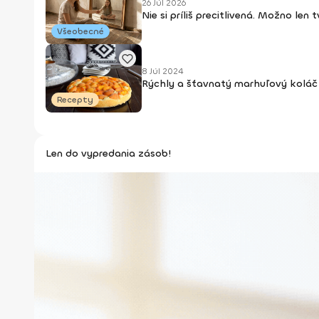
26 Júl 2026
Nie si príliš precitlivená. Možno len
Všeobecné
8 Júl 2024
Rýchly a šťavnatý marhuľový koláč 
Recepty
Len do vypredania zásob!