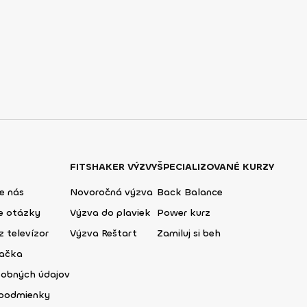
FITSHAKER VÝZVY
ŠPECIALIZOVANÉ KURZY
e nás
Novoročná výzva
Back Balance
ie otázky
Výzva do plaviek
Power kurz
z televízor
Výzva Reštart
Zamiluj si beh
lačka
sobných údajov
podmienky