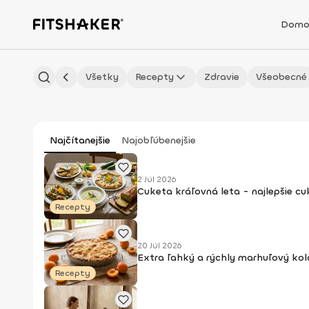
Domo
Všetky
Recepty
Zdravie
Všeobecné
Najčítanejšie
Najobľúbenejšie
2 Júl 2026
Cuketa kráľovná leta - najlepšie c
Recepty
20 Júl 2026
Extra ľahký a rýchly marhuľový kol
Recepty