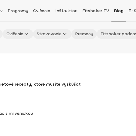
v
Programy
Cvičenia
Inštruktori
Fitshaker TV
Blog
E-
Cvičenie
Stravovanie
Premeny
Fitshaker podca
uketové recepty, ktoré musíte vyskúšať
áč s mrveničkou