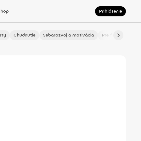
Shop
Prihlásenie
sty
Chudnutie
Sebarozvoj a motivácia
Pre fitmaminky