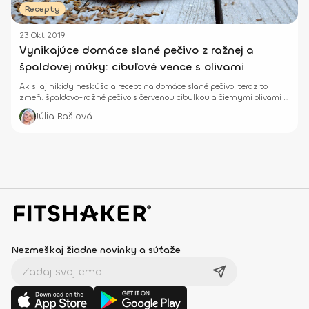
Recepty
23 Okt 2019
Vynikajúce domáce slané pečivo z ražnej a
špaldovej múky: cibuľové vence s olivami
Ak si aj nikidy neskúšala recept na domáce slané pečivo, teraz to
zmeň. špaldovo-ražné pečivo s červenou cibuľkou a čiernymi olivami je
mega chutné.
Júlia Rašlová
Nezmeškaj žiadne novinky a súťaže