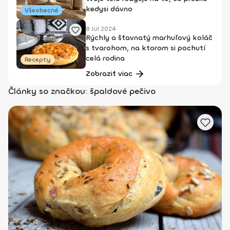
kedysi dávno
Všeobecné
8 Júl 2024
Rýchly a šťavnatý marhuľový koláč
s tvarohom, na ktorom si pochutí
celá rodina
Recepty
Zobraziť viac
Články so značkou: špaldové pečivo