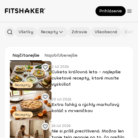
Prihlásenie
Všetky
Recepty
Zdravie
Všeobecné
Cvičen
Najčítanejšie
Najobľúbenejšie
2 Júl 2026
Cuketa kráľovná leta - najlepšie
cuketové recepty, ktoré musíte
vyskúšať
Recepty
20 Júl 2026
Extra ľahký a rýchly marhuľový
koláč s mrveničkou
Recepty
26 Júl 2026
Nie si príliš precitlivená. Možno len
tvoje telo reaguje na to, čo prežilo