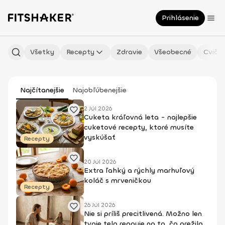
Prihlásenie
Všetky
Recepty
Zdravie
Všeobecné
Cvičen
Najčítanejšie
Najobľúbenejšie
2 Júl 2026
Cuketa kráľovná leta - najlepšie
cuketové recepty, ktoré musíte
vyskúšať
Recepty
20 Júl 2026
Extra ľahký a rýchly marhuľový
koláč s mrveničkou
Recepty
26 Júl 2026
Nie si príliš precitlivená. Možno len
tvoje telo reaguje na to, čo prežilo