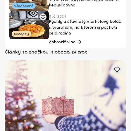
kedysi dávno
Všeobecné
8 Júl 2024
Rýchly a šťavnatý marhuľový koláč
s tvarohom, na ktorom si pochutí
celá rodina
Recepty
Zobraziť viac
Články so značkou: sloboda zvierat