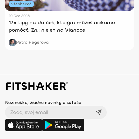
Všeobecné
10 Dec 2018
17x tipy na darček, ktorým môžeš niekomu
pomôcť. Zn.: nielen na Vianoce
Petra Hegerová
Nezmeškaj žiadne novinky a súťaže