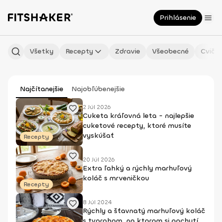
Prihlásenie
Všetky
Recepty
Zdravie
Všeobecné
Cvičen
Najčítanejšie
Najobľúbenejšie
2 Júl 2026
Cuketa kráľovná leta - najlepšie
cuketové recepty, ktoré musíte
vyskúšať
Recepty
20 Júl 2026
Extra ľahký a rýchly marhuľový
koláč s mrveničkou
Recepty
8 Júl 2024
Rýchly a šťavnatý marhuľový koláč
s tvarohom, na ktorom si pochutí