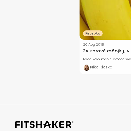
Recepty
20 Aug 2018
2x zdravé raňajky, v 
Raňajková kaša či ovocné smoo
Nika Klasko