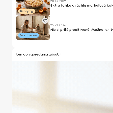
20 Júl 2026
Extra ľahký a rýchly marhuľový kol
Recepty
26 Júl 2026
Nie si príliš precitlivená. Možno len
Všeobecné
Len do vypredania zásob!