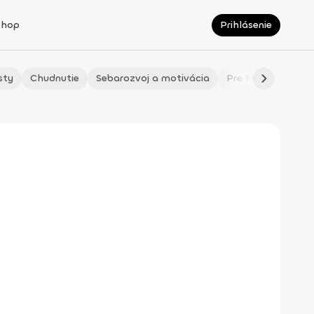
Shop
Prihlásenie
sty
Chudnutie
Sebarozvoj a motivácia
Pre fitmaminky