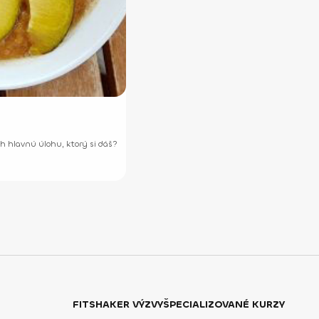
ch hlavnú úlohu, ktorý si dáš?
FITSHAKER VÝZVY
ŠPECIALIZOVANÉ KURZY