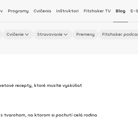
v
Programy
Cvičenia
Inštruktori
Fitshaker TV
Blog
E-
Cvičenie
Stravovanie
Premeny
Fitshaker podca
uketové recepty, ktoré musíte vyskúšať
s tvarohom, na ktorom si pochutí celá rodina