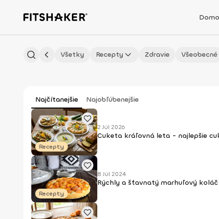
Domo
Všetky
Recepty
Zdravie
Všeobecné
Najčítanejšie
Najobľúbenejšie
2 Júl 2026
Cuketa kráľovná leta - najlepšie c
Recepty
8 Júl 2024
Rýchly a šťavnatý marhuľový koláč 
Recepty