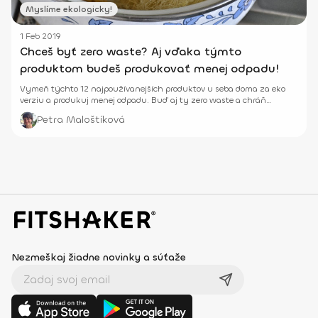
Myslíme ekologicky!
1 Feb 2019
Chceš byť zero waste? Aj vďaka týmto
produktom budeš produkovať menej odpadu!
Vymeň týchto 12 najpoužívanejších produktov u seba doma za eko
verziu a produkuj menej odpadu. Buď aj ty zero waste a chráň
planétu!
Petra Maloštíková
Nezmeškaj žiadne novinky a súťaže