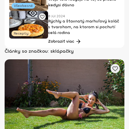
kedysi dávno
Všeobecné
8 Júl 2024
Rýchly a šťavnatý marhuľový koláč
s tvarohom, na ktorom si pochutí
celá rodina
Recepty
Zobraziť viac
Články so značkou: sklápačky