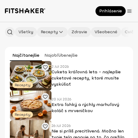
Prihlásenie
Všetky
Recepty
Zdravie
Všeobecné
Cvičen
Najčítanejšie
Najobľúbenejšie
2 Júl 2026
Cuketa kráľovná leta - najlepšie
cuketové recepty, ktoré musíte
vyskúšať
Recepty
20 Júl 2026
Extra ľahký a rýchly marhuľový
koláč s mrveničkou
Recepty
26 Júl 2026
Nie si príliš precitlivená. Možno len
tvoje telo reaguje na to, čo prežilo