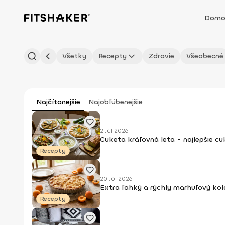
Domo
Všetky
Recepty
Zdravie
Všeobecné
Najčítanejšie
Najobľúbenejšie
2 Júl 2026
Cuketa kráľovná leta - najlepšie c
Recepty
20 Júl 2026
Extra ľahký a rýchly marhuľový kol
Recepty