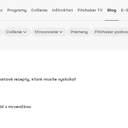
v
Programy
Cvičenia
Inštruktori
Fitshaker TV
Blog
E-
Cvičenie
Stravovanie
Premeny
Fitshaker podca
uketové recepty, ktoré musíte vyskúšať
áč s mrveničkou