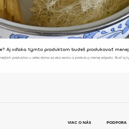
te? Aj vďaka týmto produktom budeš produkovať mene
ejších produktov u seba doma za eko verziu a produkuj menej odpadu. Buď aj ty
VIAC O NÁS
PODPORA