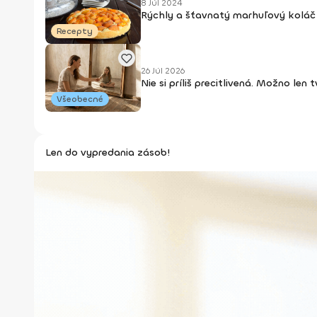
8 Júl 2024
Rýchly a šťavnatý marhuľový koláč 
Recepty
26 Júl 2026
Nie si príliš precitlivená. Možno len
Všeobecné
Len do vypredania zásob!