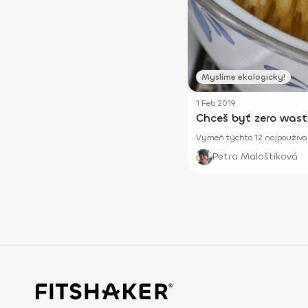
Myslíme ekologicky!
1 Feb 2019
Chceš byť zero was
Vymeň týchto 12 najpoužívan
Petra Maloštíková