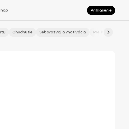
Shop
Prihlásenie
sty
Chudnutie
Sebarozvoj a motivácia
Pre fitmaminky