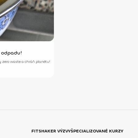
j odpadu!
 zero waste a chráň planétu!
FITSHAKER VÝZVY
ŠPECIALIZOVANÉ KURZY