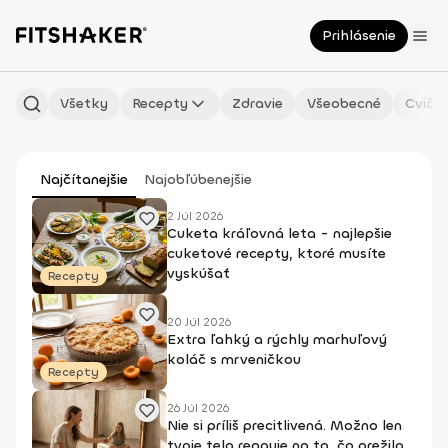
Prihlásenie
Všetky
Recepty
Zdravie
Všeobecné
Cvičen
Najčítanejšie
Najobľúbenejšie
2 Júl 2026
Cuketa kráľovná leta - najlepšie
cuketové recepty, ktoré musíte
vyskúšať
Recepty
20 Júl 2026
Extra ľahký a rýchly marhuľový
koláč s mrveničkou
Recepty
26 Júl 2026
Nie si príliš precitlivená. Možno len
tvoje telo reaguje na to, čo prežilo