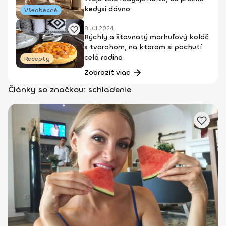
kedysi dávno
Všeobecné
8 Júl 2024
Rýchly a šťavnatý marhuľový koláč
s tvarohom, na ktorom si pochutí
celá rodina
Recepty
Zobraziť viac
Články so značkou: schladenie