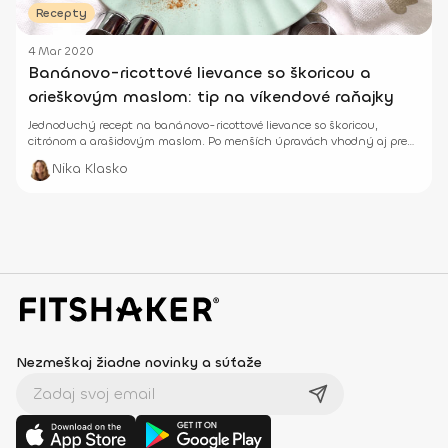
Recepty
4 Mar 2020
Banánovo-ricottové lievance so škoricou a
orieškovým maslom: tip na víkendové raňajky
Jednoduchý recept na banánovo-ricottové lievance so škoricou,
citrónom a arašidovým maslom. Po menších úpravách vhodný aj pre
deti od 1,5 roka.
Nika Klasko
Nezmeškaj žiadne novinky a súťaže