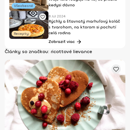
kedysi dávno
Všeobecné
8 Júl 2024
Rýchly a šťavnatý marhuľový koláč
s tvarohom, na ktorom si pochutí
celá rodina
Recepty
Zobraziť viac
Články so značkou: ricottové lievance