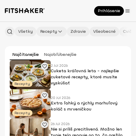
Prihlásenie
Všetky
Recepty
Zdravie
Všeobecné
Cvičen
Najčítanejšie
Najobľúbenejšie
2 Júl 2026
Cuketa kráľovná leta - najlepšie
cuketové recepty, ktoré musíte
vyskúšať
Recepty
20 Júl 2026
Extra ľahký a rýchly marhuľový
koláč s mrveničkou
Recepty
26 Júl 2026
Nie si príliš precitlivená. Možno len
tvoje telo reaguje na to, čo prežilo