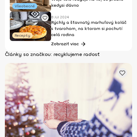
kedysi dávno
Všeobecné
8 Júl 2024
Rýchly a šťavnatý marhuľový koláč
s tvarohom, na ktorom si pochutí
celá rodina
Recepty
Zobraziť viac
Články so značkou: recyklujeme radosť