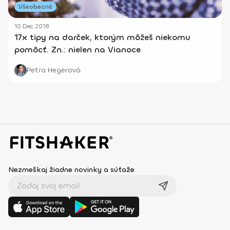
Všeobecné
10 Dec 2018
17x tipy na darček, ktorým môžeš niekomu
pomôcť. Zn.: nielen na Vianoce
Petra Hegerová
Nezmeškaj žiadne novinky a súťaže