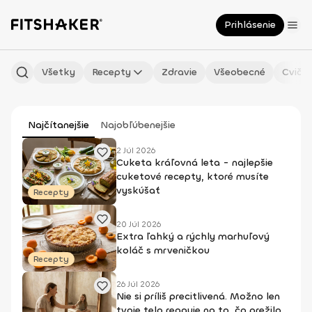
Prihlásenie
Všetky
Recepty
Zdravie
Všeobecné
Cvičen
Najčítanejšie
Najobľúbenejšie
2 Júl 2026
Cuketa kráľovná leta - najlepšie
cuketové recepty, ktoré musíte
vyskúšať
Recepty
20 Júl 2026
Extra ľahký a rýchly marhuľový
koláč s mrveničkou
Recepty
26 Júl 2026
Nie si príliš precitlivená. Možno len
tvoje telo reaguje na to, čo prežilo