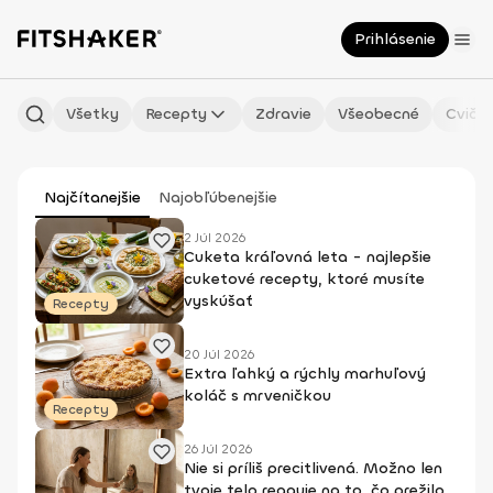
Prihlásenie
Všetky
Recepty
Zdravie
Všeobecné
Cvičen
Najčítanejšie
Najobľúbenejšie
2 Júl 2026
Cuketa kráľovná leta - najlepšie
cuketové recepty, ktoré musíte
vyskúšať
Recepty
20 Júl 2026
Extra ľahký a rýchly marhuľový
koláč s mrveničkou
Recepty
26 Júl 2026
Nie si príliš precitlivená. Možno len
tvoje telo reaguje na to, čo prežilo