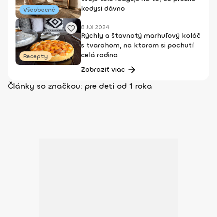
kedysi dávno
Všeobecné
8 Júl 2024
Rýchly a šťavnatý marhuľový koláč
s tvarohom, na ktorom si pochutí
celá rodina
Recepty
Zobraziť viac
Články so značkou: pre deti od 1 roka