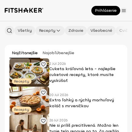
Prihlásenie
Všetky
Recepty
Zdravie
Všeobecné
Cvičen
Najčítanejšie
Najobľúbenejšie
2 Júl 2026
Cuketa kráľovná leta - najlepšie
cuketové recepty, ktoré musíte
vyskúšať
Recepty
20 Júl 2026
Extra ľahký a rýchly marhuľový
koláč s mrveničkou
Recepty
26 Júl 2026
Nie si príliš precitlivená. Možno len
tvoje telo reaguje na to, čo prežilo