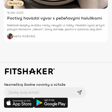
Recepty
16 Okt 2025
Poctivý hovädzí vývar s pečeňovými haluškami
Niektoré recepty skrátka nikdy nevyjdú z módy. Hovädzí vývar je tým
pravým domácim „liekom“, ktorý zahreje, posilní a rozvonia celý dom.
Iveta Kašická
Nezmeškaj žiadne novinky a súťaže