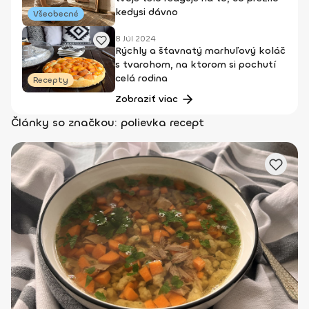
kedysi dávno
Všeobecné
8 Júl 2024
Rýchly a šťavnatý marhuľový koláč
s tvarohom, na ktorom si pochutí
celá rodina
Recepty
Zobraziť viac
Články so značkou: polievka recept