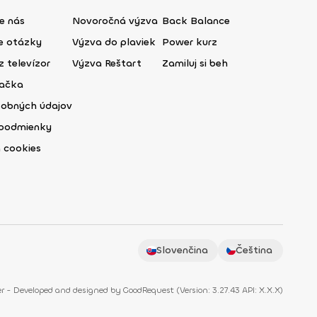
e nás
Novoročná výzva
Back Balance
ie otázky
Výzva do plaviek
Power kurz
z televízor
Výzva Reštart
Zamiluj si beh
lačka
sobných údajov
podmienky
 cookies
Slovenčina
Čeština
r - Developed and designed by
GoodRequest
(
Version: 3.27.43 API: X.X.X
)