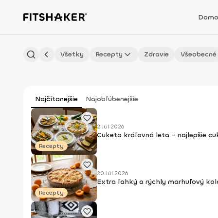
Domo
Všetky
Recepty
Zdravie
Všeobecné
Najčítanejšie
Najobľúbenejšie
2 Júl 2026
Cuketa kráľovná leta - najlepšie c
Recepty
20 Júl 2026
Extra ľahký a rýchly marhuľový kol
Recepty