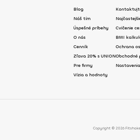
Blog
Kontaktujt
Náš tím
Najčastejš
Úspešné príbehy
Cvičenie ce
O nás
BMI kalku
Cenník
Ochrana o
Zľava 20% s UNION
Obchodné 
Pre firmy
Nastavenia
Vízia a hodnoty
Copyright © 2026 Fitshake