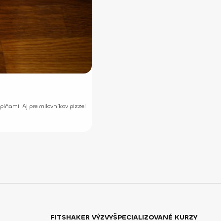
lňami. Aj pre milovníkov pizze!
FITSHAKER VÝZVY
ŠPECIALIZOVANÉ KURZY