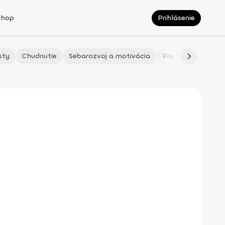
Shop
Prihlásenie
sty
Chudnutie
Sebarozvoj a motivácia
Pre fitmaminky