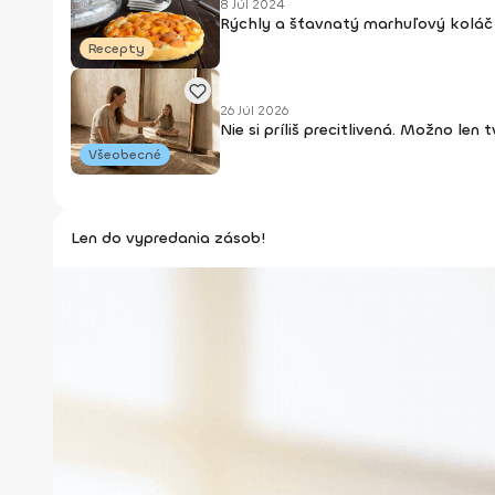
8 Júl 2024
Rýchly a šťavnatý marhuľový koláč 
Recepty
26 Júl 2026
Nie si príliš precitlivená. Možno len
Všeobecné
Len do vypredania zásob!