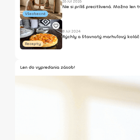
26 Júl 2026
Nie si príliš precitlivená. Možno len
Všeobecné
8 Júl 2024
Rýchly a šťavnatý marhuľový koláč 
Recepty
Len do vypredania zásob!