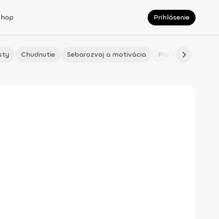
Shop
Prihlásenie
sty
Chudnutie
Sebarozvoj a motivácia
Pre fitmaminky