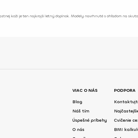
vlastnej koži je ten najkrajší letný doplnok. Modely navrhnuté s ohľadom na sku
VIAC O NÁS
PODPORA
Blog
Kontaktujt
Náš tím
Najčastejš
Úspešné príbehy
Cvičenie ce
O nás
BMI kalku