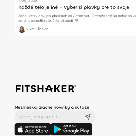
1 Máj 2026
Každé telo je iné – vyber si plavky pre to svoje
Začni leto v nových plavkách od Astratexu. Pretože cítiť sa dobre vo 
zaistia pohodlie v každej situácii. 💛
Nika Klasko
Nezmeškaj žiadne novinky a súťaže