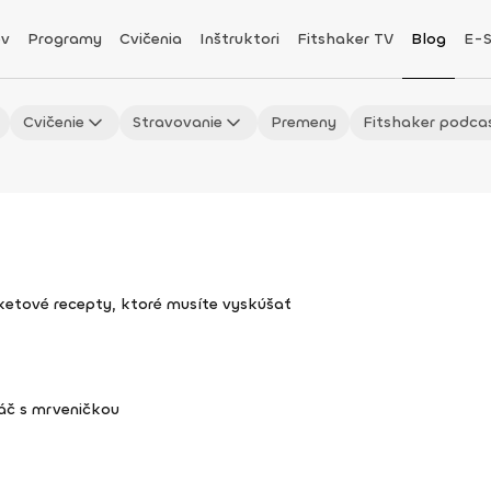
v
Programy
Cvičenia
Inštruktori
Fitshaker TV
Blog
E-
Cvičenie
Stravovanie
Premeny
Fitshaker podca
uketové recepty, ktoré musíte vyskúšať
áč s mrveničkou