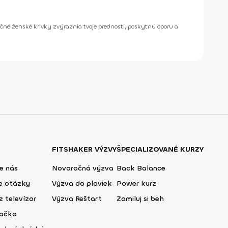
točné ženské krivky zvýraznia tvoje prednosti, poskytnú oporu a
FITSHAKER VÝZVY
ŠPECIALIZOVANÉ KURZY
e nás
Novoročná výzva
Back Balance
ie otázky
Výzva do plaviek
Power kurz
z televízor
Výzva Reštart
Zamiluj si beh
lačka