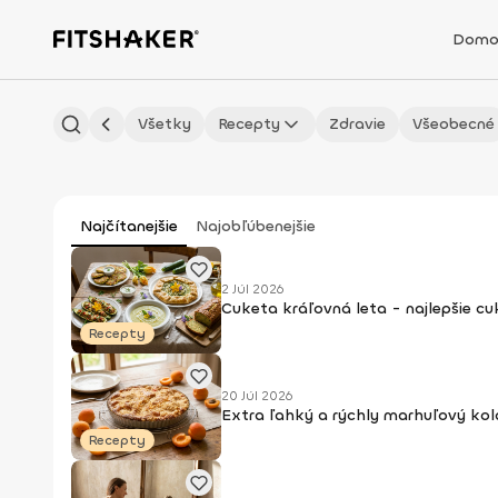
Domo
Všetky
Recepty
Zdravie
Všeobecné
Najčítanejšie
Najobľúbenejšie
2 Júl 2026
Cuketa kráľovná leta - najlepšie c
Recepty
20 Júl 2026
Extra ľahký a rýchly marhuľový kol
Recepty