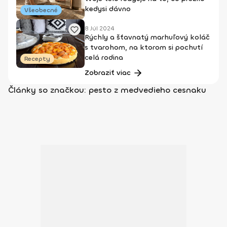
kedysi dávno
Všeobecné
8 Júl 2024
Rýchly a šťavnatý marhuľový koláč
s tvarohom, na ktorom si pochutí
celá rodina
Recepty
Zobraziť viac
Články so značkou: pesto z medvedieho cesnaku