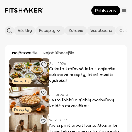
Prihlásenie
Všetky
Recepty
Zdravie
Všeobecné
Cvičen
Najčítanejšie
Najobľúbenejšie
2 Júl 2026
Cuketa kráľovná leta - najlepšie
cuketové recepty, ktoré musíte
vyskúšať
Recepty
20 Júl 2026
Extra ľahký a rýchly marhuľový
koláč s mrveničkou
Recepty
26 Júl 2026
Nie si príliš precitlivená. Možno len
tvoje telo reaguje na to, čo prežilo