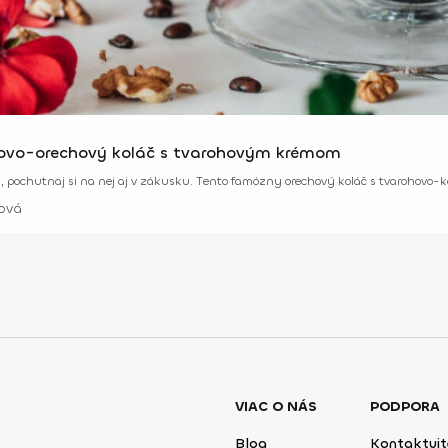
vo-orechový koláč s tvarohovým krémom
y, pochutnaj si na nej aj v zákusku. Tento famózny orechový koláč s tvarohovo-
ová
VIAC O NÁS
PODPORA
Blog
Kontaktujt