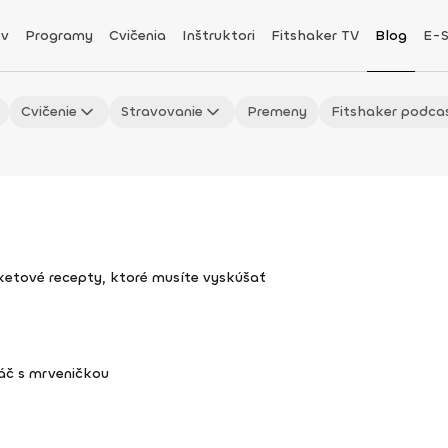
v
Programy
Cvičenia
Inštruktori
Fitshaker TV
Blog
E-
Cvičenie
Stravovanie
Premeny
Fitshaker podca
uketové recepty, ktoré musíte vyskúšať
áč s mrveničkou