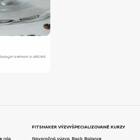
kávovým krémom si obľúbiš.
FITSHAKER VÝZVY
ŠPECIALIZOVANÉ KURZY
e nás
Novoročná výzva
Back Balance