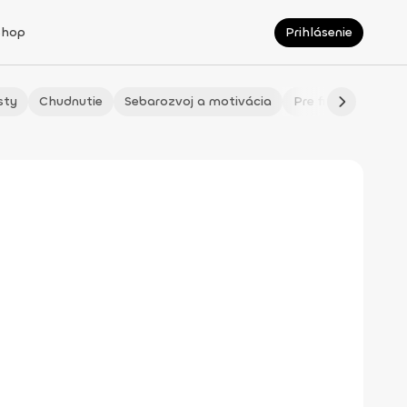
Shop
Prihlásenie
sty
Chudnutie
Sebarozvoj a motivácia
Pre fitmaminky