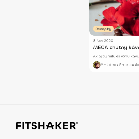
Recepty
8 Nov 2020
MEGA chutný kávo
Ak aj ty miluješ vôňu káv
Antónia Smetank