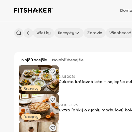
Domo
Všetky
Recepty
Zdravie
Všeobecné
Najčítanejšie
Najobľúbenejšie
2 Júl 2026
Cuketa kráľovná leta - najlepšie c
Recepty
20 Júl 2026
Extra ľahký a rýchly marhuľový kol
Recepty