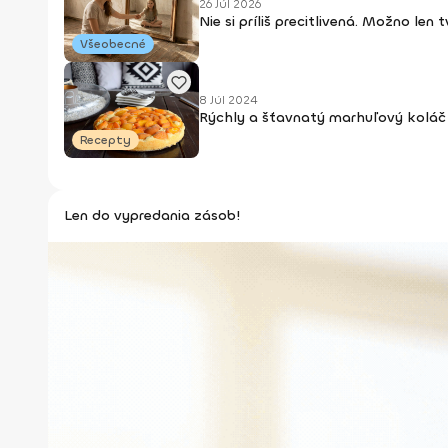
26 Júl 2026
Nie si príliš precitlivená. Možno len
Všeobecné
8 Júl 2024
Rýchly a šťavnatý marhuľový koláč 
Recepty
Len do vypredania zásob!