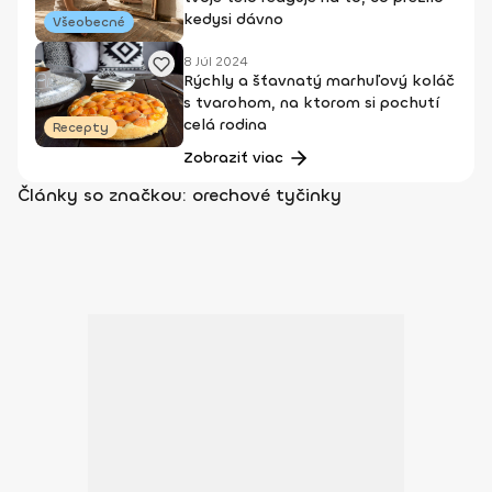
kedysi dávno
Všeobecné
8 Júl 2024
Rýchly a šťavnatý marhuľový koláč
s tvarohom, na ktorom si pochutí
celá rodina
Recepty
Zobraziť viac
Články so značkou: orechové tyčinky