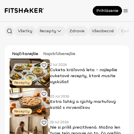
Prihlásenie
Všetky
Recepty
Zdravie
Všeobecné
Cvičen
Najčítanejšie
Najobľúbenejšie
2 Júl 2026
Cuketa kráľovná leta - najlepšie
cuketové recepty, ktoré musíte
vyskúšať
Recepty
20 Júl 2026
Extra ľahký a rýchly marhuľový
koláč s mrveničkou
Recepty
26 Júl 2026
Nie si príliš precitlivená. Možno len
tvoje telo reaguje na to, čo prežilo