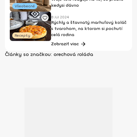
kedysi dávno
Všeobecné
8 Júl 2024
Rýchly a šťavnatý marhuľový koláč
s tvarohom, na ktorom si pochutí
celá rodina
Recepty
Zobraziť viac
Články so značkou: orechová roláda