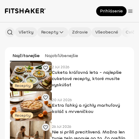
Prihlásenie
Všetky
Recepty
Zdravie
Všeobecné
Cvičen
Najčítanejšie
Najobľúbenejšie
2 Júl 2026
Cuketa kráľovná leta - najlepšie
cuketové recepty, ktoré musíte
vyskúšať
Recepty
20 Júl 2026
Extra ľahký a rýchly marhuľový
koláč s mrveničkou
Recepty
26 Júl 2026
Nie si príliš precitlivená. Možno len
tvoje telo reaguje na to, čo prežilo