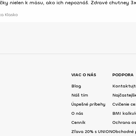
ky nielen k mäsu, ako ich nepoznáš. Zdravé chutney 3x
ka Klasko
VIAC O NÁS
PODPORA
Blog
Kontaktujt
Náš tím
Najčastejš
Úspešné príbehy
Cvičenie ce
O nás
BMI kalku
Cenník
Ochrana o
Zľava 20% s UNION
Obchodné 