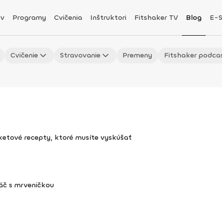
v
Programy
Cvičenia
Inštruktori
Fitshaker TV
Blog
E-
Cvičenie
Stravovanie
Premeny
Fitshaker podca
uketové recepty, ktoré musíte vyskúšať
áč s mrveničkou