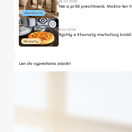
26 Júl 2026
Nie si príliš precitlivená. Možno len
Všeobecné
8 Júl 2024
Rýchly a šťavnatý marhuľový koláč 
Recepty
Len do vypredania zásob!