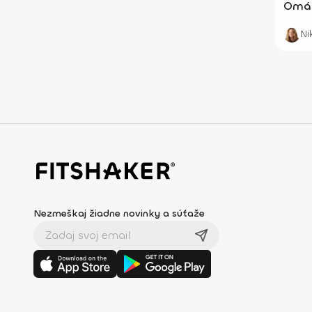
Omáč
Ni
Nezmeškaj žiadne novinky a súťaže