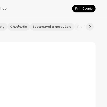
Shop
Prihlásenie
sty
Chudnutie
Sebarozvoj a motivácia
Pre fitmaminky