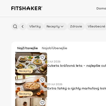
Domo
Všetky
Recepty
Zdravie
Všeobecné
Najčítanejšie
Najobľúbenejšie
2 Júl 2026
Cuketa kráľovná leta - najlepšie c
Recepty
20 Júl 2026
Extra ľahký a rýchly marhuľový kol
Recepty