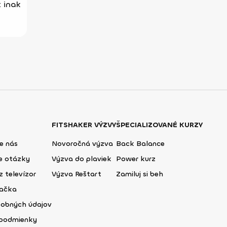
 inak
FITSHAKER VÝZVY
ŠPECIALIZOVANÉ KURZY
e nás
Novoročná výzva
Back Balance
ie otázky
Výzva do plaviek
Power kurz
z televízor
Výzva Reštart
Zamiluj si beh
lačka
sobných údajov
podmienky