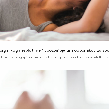
torý nikdy nesplatíme,“ upozorňuje tím odborníkov zo s
i dopriať kvalitný spánok, ako je to s liečením porúch spánku, čo s nedostatkom