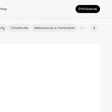
Shop
Prihlásenie
sty
Chudnutie
Sebarozvoj a motivácia
Pre fitmaminky