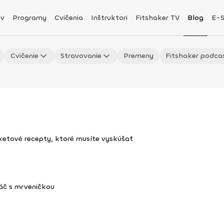
v
Programy
Cvičenia
Inštruktori
Fitshaker TV
Blog
E-
Cvičenie
Stravovanie
Premeny
Fitshaker podca
uketové recepty, ktoré musíte vyskúšať
áč s mrveničkou