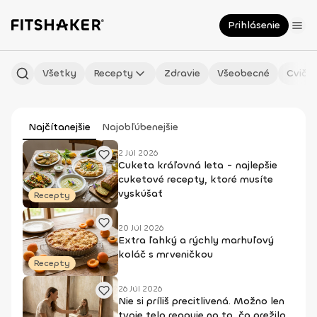
Prihlásenie
Všetky
Recepty
Zdravie
Všeobecné
Cvičen
Najčítanejšie
Najobľúbenejšie
2 Júl 2026
Cuketa kráľovná leta - najlepšie
cuketové recepty, ktoré musíte
vyskúšať
Recepty
20 Júl 2026
Extra ľahký a rýchly marhuľový
koláč s mrveničkou
Recepty
26 Júl 2026
Nie si príliš precitlivená. Možno len
tvoje telo reaguje na to, čo prežilo