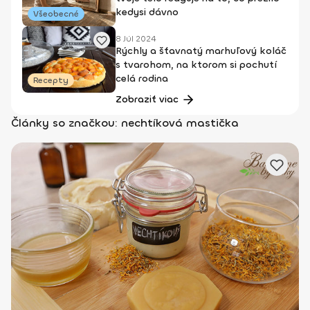
kedysi dávno
Všeobecné
8 Júl 2024
Rýchly a šťavnatý marhuľový koláč
s tvarohom, na ktorom si pochutí
celá rodina
Recepty
Zobraziť viac
Články so značkou: nechtíková mastička