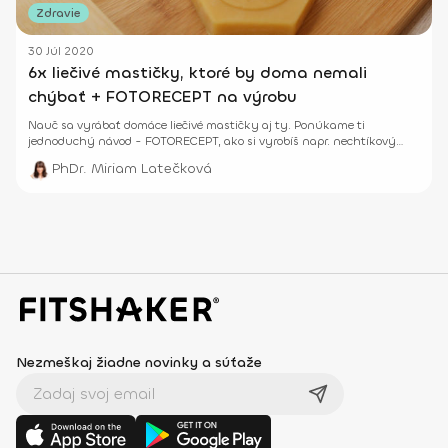
Zdravie
30 Júl 2020
6x liečivé mastičky, ktoré by doma nemali
chýbať + FOTORECEPT na výrobu
Nauč sa vyrábať domáce liečivé mastičky aj ty. Ponúkame ti
jednoduchý návod - FOTORECEPT, ako si vyrobíš napr. nechtíkový
krém.
PhDr. Miriam Latečková
Nezmeškaj žiadne novinky a súťaže