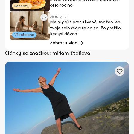
celá rodina
Recepty
26 Júl 2026
Nie si príliš precitlivená. Možno len
tvoje telo reaguje na to, čo prežilo
kedysi dávno
Všeobecné
Zobraziť viac
Články so značkou: miriam štoflová