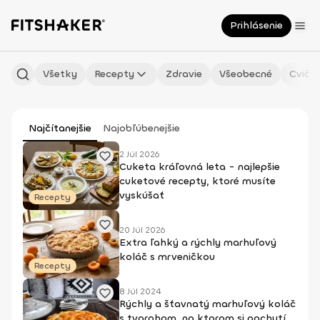
Prihlásenie
Všetky
Recepty
Zdravie
Všeobecné
Cvičen
Najčítanejšie
Najobľúbenejšie
2 Júl 2026
Cuketa kráľovná leta - najlepšie
cuketové recepty, ktoré musíte
vyskúšať
Recepty
20 Júl 2026
Extra ľahký a rýchly marhuľový
koláč s mrveničkou
Recepty
8 Júl 2024
Rýchly a šťavnatý marhuľový koláč
s tvarohom, na ktorom si pochutí