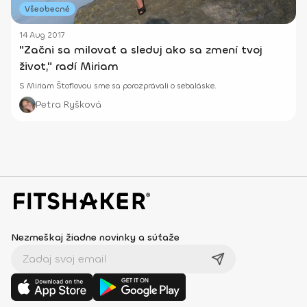
Všeobecné
14 Aug 2017
"Začni sa milovať a sleduj ako sa zmení tvoj
život," radí Miriam
S Miriam Štoflovou sme sa porozprávali o sebaláske.
Petra Ryšková
Nezmeškaj žiadne novinky a súťaže