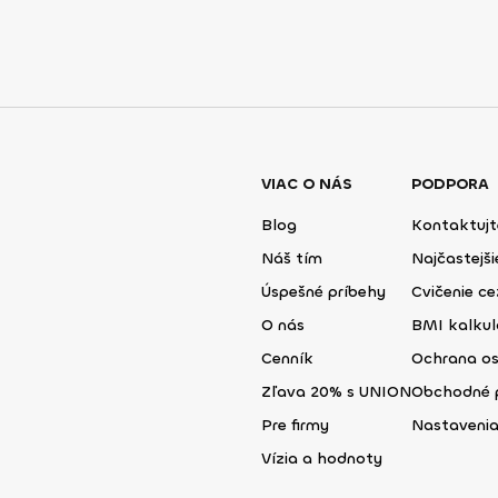
VIAC O NÁS
PODPORA
Blog
Kontaktujt
Náš tím
Najčastejš
Úspešné príbehy
Cvičenie ce
O nás
BMI kalku
Cenník
Ochrana o
Zľava 20% s UNION
Obchodné 
Pre firmy
Nastavenia
Vízia a hodnoty