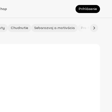
Shop
Prihlásenie
sty
Chudnutie
Sebarozvoj a motivácia
Pre fitmaminky