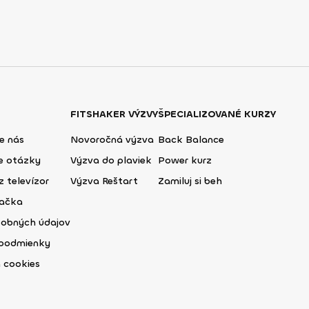
FITSHAKER VÝZVY
ŠPECIALIZOVANÉ KURZY
e nás
Novoročná výzva
Back Balance
ie otázky
Výzva do plaviek
Power kurz
z televízor
Výzva Reštart
Zamiluj si beh
lačka
sobných údajov
podmienky
 cookies