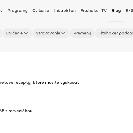
v
Programy
Cvičenia
Inštruktori
Fitshaker TV
Blog
E-
Cvičenie
Stravovanie
Premeny
Fitshaker podca
uketové recepty, ktoré musíte vyskúšať
áč s mrveničkou