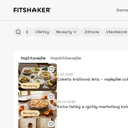
Domo
Všetky
Recepty
Zdravie
Všeobecné
Najčítanejšie
Najobľúbenejšie
2 Júl 2026
Cuketa kráľovná leta - najlepšie c
Recepty
20 Júl 2026
Extra ľahký a rýchly marhuľový kol
Recepty