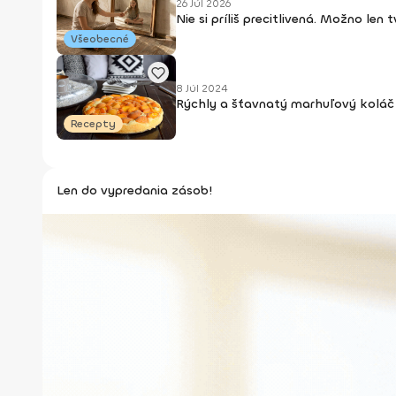
26 Júl 2026
Nie si príliš precitlivená. Možno len
Všeobecné
8 Júl 2024
Rýchly a šťavnatý marhuľový koláč 
Recepty
Len do vypredania zásob!