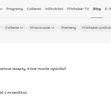
v
Programy
Cvičenia
Inštruktori
Fitshaker TV
Blog
E-
Cvičenie
Stravovanie
Premeny
Fitshaker podca
uketové recepty, ktoré musíte vyskúšať
áč s mrveničkou