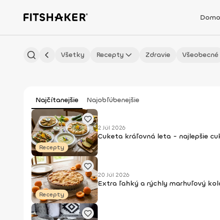
Domo
Všetky
Recepty
Zdravie
Všeobecné
Najčítanejšie
Najobľúbenejšie
2 Júl 2026
Cuketa kráľovná leta - najlepšie c
Recepty
20 Júl 2026
Extra ľahký a rýchly marhuľový kol
Recepty