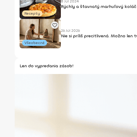
8 Júl 2024
Rýchly a šťavnatý marhuľový koláč 
Recepty
26 Júl 2026
Nie si príliš precitlivená. Možno len
Všeobecné
Len do vypredania zásob!