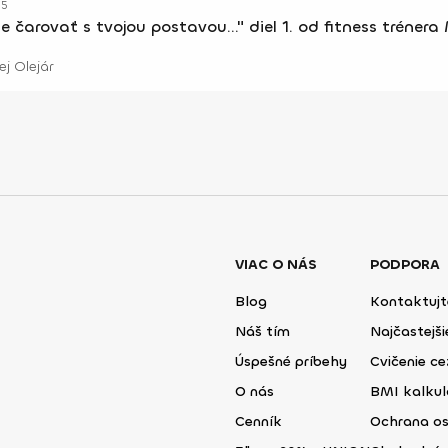
15
 čarovať s tvojou postavou..." diel 1. od fitness trénera
j Olejár
VIAC O NÁS
PODPORA
Blog
Kontaktujt
Náš tím
Najčastejš
Úspešné príbehy
Cvičenie ce
O nás
BMI kalku
Cenník
Ochrana o