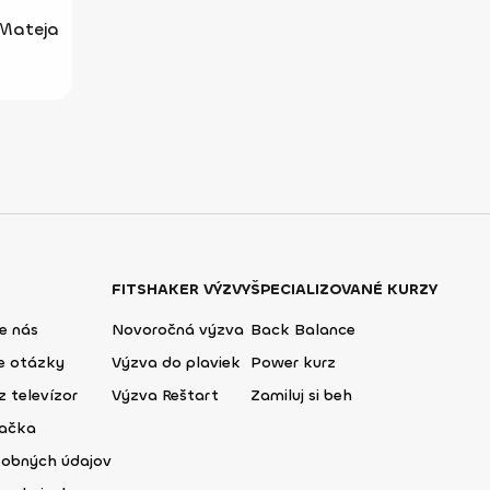
 Mateja
FITSHAKER VÝZVY
ŠPECIALIZOVANÉ KURZY
e nás
Novoročná výzva
Back Balance
ie otázky
Výzva do plaviek
Power kurz
z televízor
Výzva Reštart
Zamiluj si beh
lačka
sobných údajov