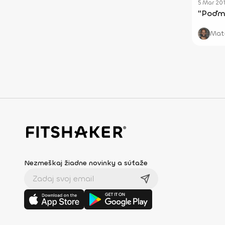
5 Mar 20
"Poďme
Mate
Nezmeškaj žiadne novinky a súťaže