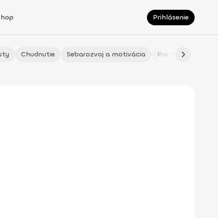
Shop
Prihlásenie
sty
Chudnutie
Sebarozvoj a motivácia
Pre fitmaminky