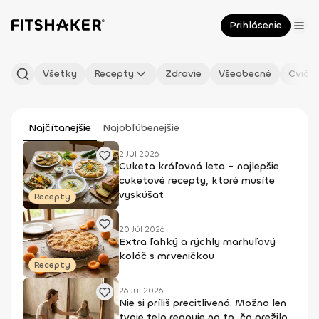
Prihlásenie
Všetky
Recepty
Zdravie
Všeobecné
Cvičen
Najčítanejšie
Najobľúbenejšie
2 Júl 2026
Cuketa kráľovná leta - najlepšie
cuketové recepty, ktoré musíte
vyskúšať
Recepty
20 Júl 2026
Extra ľahký a rýchly marhuľový
koláč s mrveničkou
Recepty
26 Júl 2026
Nie si príliš precitlivená. Možno len
tvoje telo reaguje na to, čo prežilo