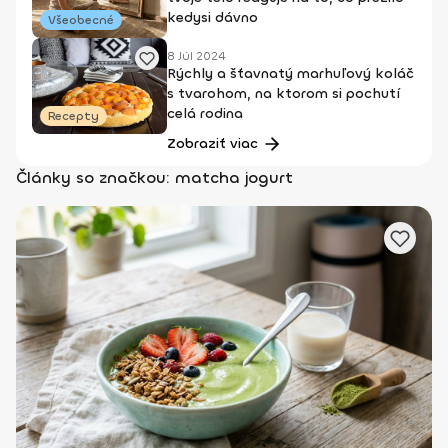
kedysi dávno
Všeobecné
8 Júl 2024
Rýchly a šťavnatý marhuľový koláč
s tvarohom, na ktorom si pochutí
celá rodina
Recepty
Zobraziť viac
Články so značkou: matcha jogurt