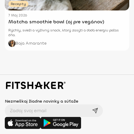
Recepty
7 Máj 2026
Matcha smoothie bowl (aj pre vegánov)
Rýchly, svieži a výživný snack, ktorý zasýti a dodá energiu počas
dňa.
Baja Amarante
Nezmeškaj žiadne novinky a súťaže