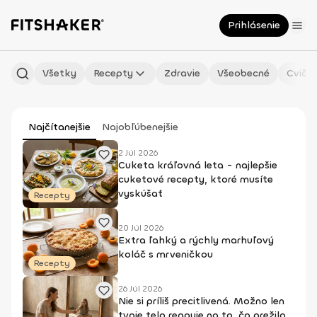
Prihlásenie
Všetky
Recepty
Zdravie
Všeobecné
Cvičen
Najčítanejšie
Najobľúbenejšie
2 Júl 2026
Cuketa kráľovná leta - najlepšie
cuketové recepty, ktoré musíte
vyskúšať
Recepty
20 Júl 2026
Extra ľahký a rýchly marhuľový
koláč s mrveničkou
Recepty
26 Júl 2026
Nie si príliš precitlivená. Možno len
tvoje telo reaguje na to, čo prežilo