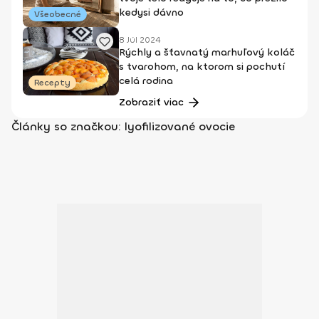
kedysi dávno
Všeobecné
8 Júl 2024
Rýchly a šťavnatý marhuľový koláč
s tvarohom, na ktorom si pochutí
celá rodina
Recepty
Zobraziť viac
Články so značkou: lyofilizované ovocie