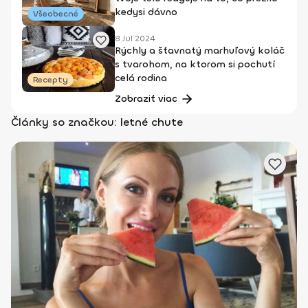
kedysi dávno
Všeobecné
8 Júl 2024
Rýchly a šťavnatý marhuľový koláč
s tvarohom, na ktorom si pochutí
celá rodina
Recepty
Zobraziť viac
Články so značkou: letné chute