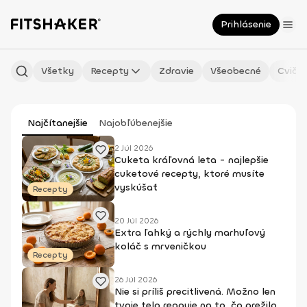
Prihlásenie
Všetky
Recepty
Zdravie
Všeobecné
Cvičen
Najčítanejšie
Najobľúbenejšie
2 Júl 2026
Cuketa kráľovná leta - najlepšie
cuketové recepty, ktoré musíte
vyskúšať
Recepty
20 Júl 2026
Extra ľahký a rýchly marhuľový
koláč s mrveničkou
Recepty
26 Júl 2026
Nie si príliš precitlivená. Možno len
tvoje telo reaguje na to, čo prežilo